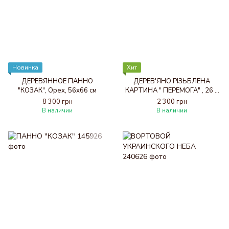
Новинка
Хит
ДЕРЕВЯННОЕ ПАННО
ДЕРЕВ'ЯНО РІЗЬБЛЕНА
"КОЗАК", Орех, 56х66 см
КАРТИНА " ПЕРЕМОГА" , 26 х
38 см
8 300 грн
2 300 грн
В наличии
В наличии