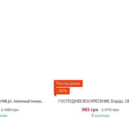
Распродажа
−30%
БОГОРОДИЦА - КОРМИЛЬНИЦА, Античный темный, 18 х 20 см
ГОСПОДНЕЕ ВОСКРЕСЕНИЕ, Бордо, 18 
963 грн
1 480 грн
1 375 грн
ичии
В наличии