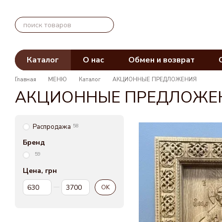
Перейти к основному контенту
Каталог
О нас
Обмен и возврат
Главная
МЕНЮ
Каталог
АКЦИОННЫЕ ПРЕДЛОЖЕНИЯ
АКЦИОННЫЕ ПРЕДЛОЖЕ
Распродажа
58
Бренд
59
Цена, грн
От Цена, грн
До Цена, грн
OK