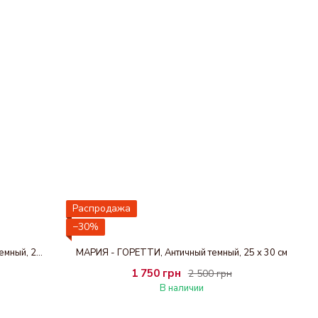
Распродажа
−30%
СВЯТЫЙ ИОСИП С ИИСУСОМ, Античный темный, 26 x 33 см
МАРИЯ - ГОРЕТТИ, Античный темный, 25 х 30 см
1 750 грн
2 500 грн
В наличии