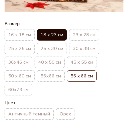
Размер
16 х 18 см
18 х 23 см
23 х 28 см
25 х 25 см
25 х 30 см
30 х 38 см
36х46 см
40 х 50 см
45 х 55 см
50 х 60 см
56х66 см
56 x 66 см
60х73 см
Цвет
Античный темный
Орех