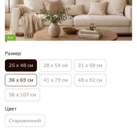
Хит
Размер
25 х 48 см
28 х 54 см
31 х 59 см
36 х 69 см
41 х 79 см
48 х 92 см
56 х 107 см
Цвет
Старовинний