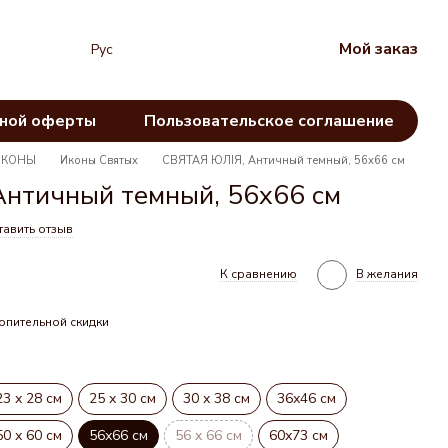
Мой заказ
Рус
чной оферты
Пользовательское соглашение
ИКОНЫ
Иконы Святых
СВЯТАЯ ЮЛІЯ, Античный темный, 56х66 см
нтичный темный, 56х66 см
тавить отзыв
К сравнению
В желания
опительной скидки
23 х 28 см
25 х 30 см
30 х 38 см
36х46 см
50 х 60 см
56х66 см
56 x 66 см
60х73 см