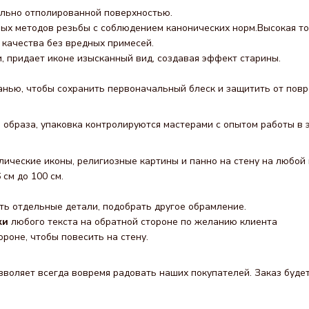
тельно отполированной поверхностью.
ных методов резьбы с соблюдением канонических норм.Высокая то
качества без вредных примесей.
, придает иконе изысканный вид, создавая эффект старины.
канью, чтобы сохранить первоначальный блеск и защитить от пов
 образа, упаковка контролируются мастерами с опытом работы в э
лические иконы, религиозные картины и панно на стену на любой 
см до 100 см.
ь отдельные детали, подобрать другое обрамление.
ки
любого текста на обратной стороне по желанию клиента
ороне, чтобы повесить на стену.
воляет всегда вовремя радовать наших покупателей. Заказ будет 