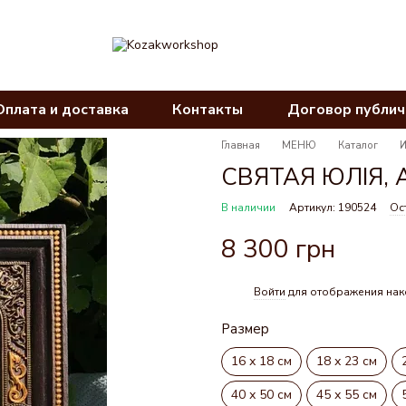
Оплата и доставка
Контакты
Договор публи
Главная
МЕНЮ
Каталог
СВЯТАЯ ЮЛІЯ, А
В наличии
Артикул: 190524
Ос
8 300 грн
Войти
для отображения нак
%
Размер
16 х 18 см
18 х 23 см
40 х 50 см
45 х 55 см