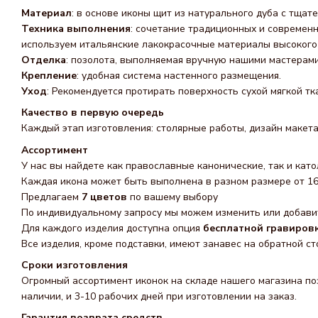
Материал
: в основе иконы щит из натурального дуба с тща
Техника выполнения
: сочетание традиционных и современ
используем итальянские лакокрасочные материалы высокого 
Отделка
: позолота, выполняемая вручную нашими мастерами
Крепление
: удобная система настенного размещения.
Уход
: Рекомендуется протирать поверхность сухой мягкой т
Качество в первую очередь
Каждый этап изготовления: столярные работы, дизайн макета
Ассортимент
У нас вы найдете как православные канонические, так и като
Каждая икона может быть выполнена в разном размере от 16 
Предлагаем
7 цветов
по вашему выбору
По индивидуальному запросу мы можем изменить или добавит
Для каждого изделия доступна опция
бесплатной гравиров
Все изделия, кроме подставки, имеют занавес на обратной ст
Сроки изготовления
Огромный ассортимент иконок на складе нашего магазина поз
наличии, и 3-10 рабочих дней при изготовлении на заказ.
Гарантия возврата средств