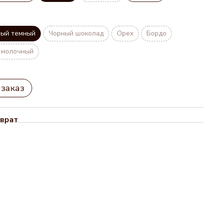
ный темный
Чорный шоколад
Орех
Бордо
 молочный
заказ
врат