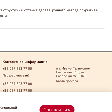
т структуры и оттенка дерева, ручного метода покрытия и
ента.
Контактная информация
+38(067)893 77 00
пгт. Ивано-Франковое,
Львовская обл., ул.
Перезвонить вам?
Львовская,55, 81070
Карта проезда
+38(067)893 77 00
+38(067)893 77 00
+38(067)893 77 00
kozakworkshopua@gmail.com
птимальной
Согласиться