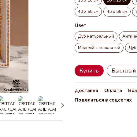
16 х 18 см
18 х 23 см
40 х 50 см
45 х 55 см
Цвет
Дуб натуральный
Антич
Медный с позолотой
Дуб
Купить
Быстрый 
Доставка
Оплата
Воз
Поделиться в соцсетях