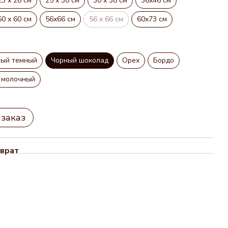
23 х 28 см
25 х 30 см
30 х 38 см
36х46 см
50 х 60 см
56х66 см
56 x 66 см
60х73 см
ный темный
Чорный шоколад
Орех
Бордо
 молочный
заказ
врат