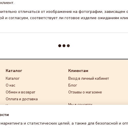
клиент.
чительно отличаться от изображения на фотографии, зависящем о
й и согласуем, соответствует ли готовое изделие ожиданиям кли
Каталог
Клиентам
Каталог
Вход в личный кабинет
О нас
Блог
Обмен и возврат
Отзывы о магазине
Оплата и доставка
Мы в соцсетях
Контакты
Договор публичной оферты
ости
Пользовательское
 маркетинга и статистических целей, а также для безопасной и о
соглашение