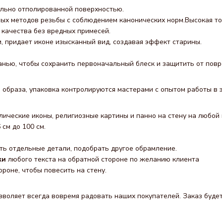
тельно отполированной поверхностью.
ных методов резьбы с соблюдением канонических норм.Высокая то
качества без вредных примесей.
, придает иконе изысканный вид, создавая эффект старины.
канью, чтобы сохранить первоначальный блеск и защитить от пов
 образа, упаковка контролируются мастерами с опытом работы в э
лические иконы, религиозные картины и панно на стену на любой 
см до 100 см.
ь отдельные детали, подобрать другое обрамление.
ки
любого текста на обратной стороне по желанию клиента
ороне, чтобы повесить на стену.
воляет всегда вовремя радовать наших покупателей. Заказ будет 