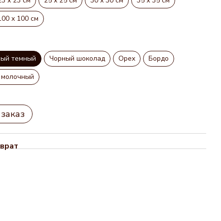
23 х 23 см
25 х 25 см
30 х 30 см
35 х 35 см
100 х 100 см
ный темный
Чорный шоколад
Орех
Бордо
 молочный
заказ
врат