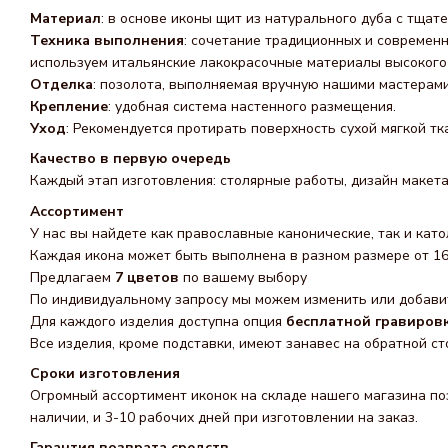
Материал
: в основе иконы щит из натурального дуба с тща
Техника выполнения
: сочетание традиционных и современ
используем итальянские лакокрасочные материалы высокого 
Отделка
: позолота, выполняемая вручную нашими мастерами
Крепление
: удобная система настенного размещения.
Уход
: Рекомендуется протирать поверхность сухой мягкой т
Качество в первую очередь
Каждый этап изготовления: столярные работы, дизайн макета
Ассортимент
У нас вы найдете как православные канонические, так и като
Каждая икона может быть выполнена в разном размере от 16 
Предлагаем
7 цветов
по вашему выбору
По индивидуальному запросу мы можем изменить или добавит
Для каждого изделия доступна опция
бесплатной гравиров
Все изделия, кроме подставки, имеют занавес на обратной ст
Сроки изготовления
Огромный ассортимент иконок на складе нашего магазина поз
наличии, и 3-10 рабочих дней при изготовлении на заказ.
Гарантия возврата средств