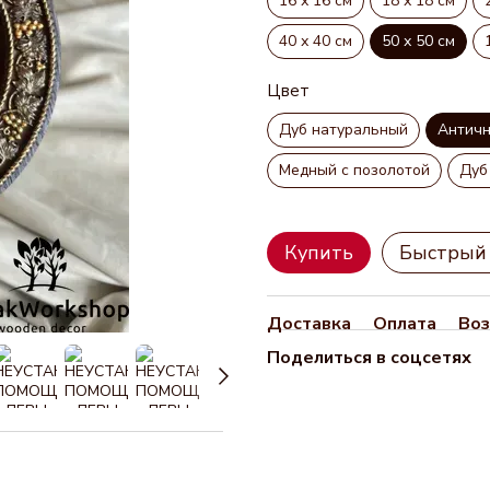
16 х 16 см
18 х 18 см
40 х 40 см
50 х 50 см
Цвет
Дуб натуральный
Антич
Медный с позолотой
Дуб
Купить
Быстрый 
Доставка
Оплата
Воз
Поделиться в соцсетях