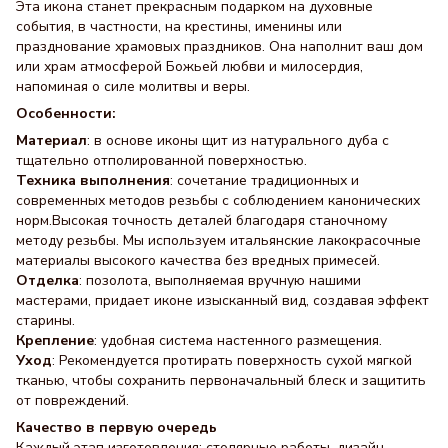
Эта икона станет прекрасным подарком на духовные
события, в частности, на крестины, именины или
празднование храмовых праздников. Она наполнит ваш дом
или храм атмосферой Божьей любви и милосердия,
напоминая о силе молитвы и веры.
Особенности:
Материал
: в основе иконы щит из натурального дуба с
тщательно отполированной поверхностью.
Техника выполнения
: сочетание традиционных и
современных методов резьбы с соблюдением канонических
норм.Высокая точность деталей благодаря станочному
методу резьбы. Мы используем итальянские лакокрасочные
материалы высокого качества без вредных примесей.
Отделка
: позолота, выполняемая вручную нашими
мастерами, придает иконе изысканный вид, создавая эффект
старины.
Крепление
: удобная система настенного размещения.
Уход
: Рекомендуется протирать поверхность сухой мягкой
тканью, чтобы сохранить первоначальный блеск и защитить
от повреждений.
Качество в первую очередь
Каждый этап изготовления: столярные работы, дизайн