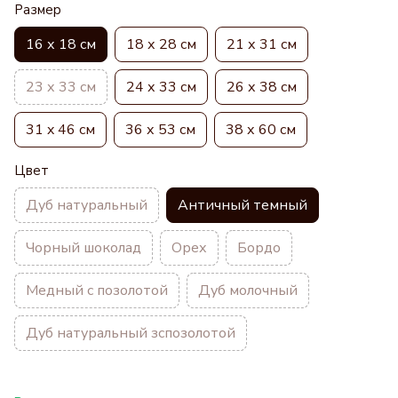
Размер
16 х 18 см
18 х 28 см
21 х 31 см
23 х 33 см
24 х 33 см
26 х 38 см
31 x 46 см
36 х 53 см
38 х 60 см
Цвет
Дуб натуральный
Античный темный
Чорный шоколад
Орех
Бордо
Медный с позолотой
Дуб молочный
Дуб натуральный зспозолотой