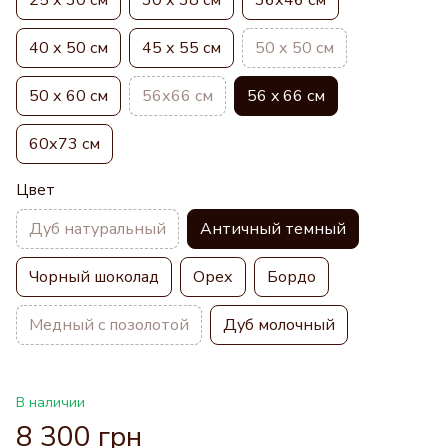
40 х 50 см
45 х 55 см
50 х 50 см
50 х 60 см
56х66 см
56 x 66 см
60х73 см
Цвет
Дуб натуральный
Античный темный
Чорный шоколад
Орех
Бордо
Медный с позолотой
Дуб молочный
В наличии
8 300 грн