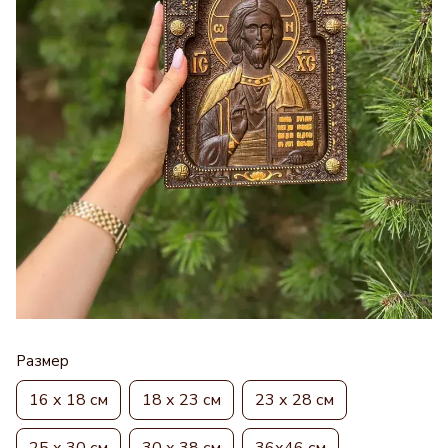
Размер
16 х 18 см
18 х 23 см
23 х 28 см
25 х 30 см
30 х 38 см
36х46 см