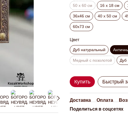
50 x 60 см
16 х 18 см
36х46 см
40 х 50 см
4
60х73 см
Цвет
Дуб натуральный
Античн
Медный с позолотой
Дуб
Купить
Быстрый з
Доставка
Оплата
Воз
Поделиться в соцсетях