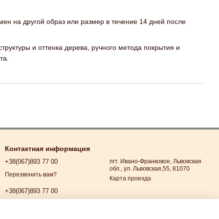
мен на другой образ или размер в течение 14 дней после
труктуры и оттенка дерева, ручного метода покрытия и
та.
Контактная информация
+38(067)893 77 00
пгт. Ивано-Франковое, Львовская
обл., ул. Львовская,55, 81070
Перезвонить вам?
Карта проезда
+38(067)893 77 00
+38(067)893 77 00
+38(067)893 77 00