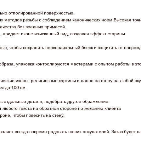
ельно отполированной поверхностью.
ых методов резьбы с соблюдением канонических норм.Высокая точн
ачества без вредных примесей.
 придает иконе изысканный вид, создавая эффект старины.
анью, чтобы сохранить первоначальный блеск и защитить от повреж
образа, упаковка контролируются мастерами с опытом работы в это
ические иконы, религиозные картины и панно на стену на любой вку
м до 100 см.
ь отдельные детали, подобрать другое обрамление.
и
любого текста на обратной стороне по желанию клиента
роне, чтобы повесить на стену.
ляет всегда вовремя радовать наших покупателей. Заказ будет нап