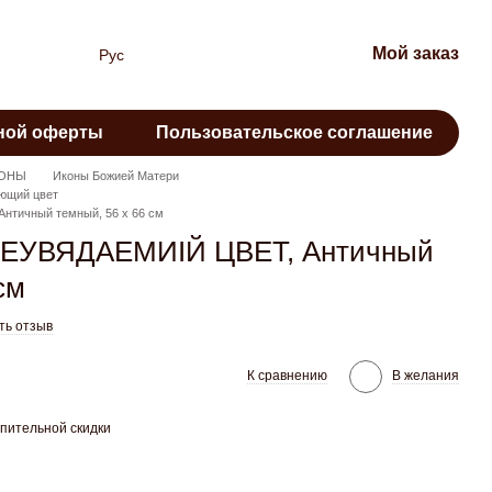
Мой заказ
Рус
ной оферты
Пользовательское соглашение
ОНЫ
Иконы Божией Матери
ющий цвет
тичный темный, 56 x 66 см
ЕУВЯДАЕМИІЙ ЦВЕТ, Античный
см
ть отзыв
К сравнению
В желания
пительной скидки