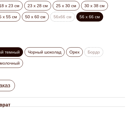
18 х 23 см
23 х 28 см
25 х 30 см
30 х 38 см
5 х 55 см
50 х 60 см
56х66 см
56 x 66 см
ый темный
Чорный шоколад
Орех
Бордо
 молочный
аказ
врат