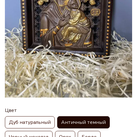
Цвет
Дуб натуральный
Античный темный
Чорный шоколад
Орех
Бордо