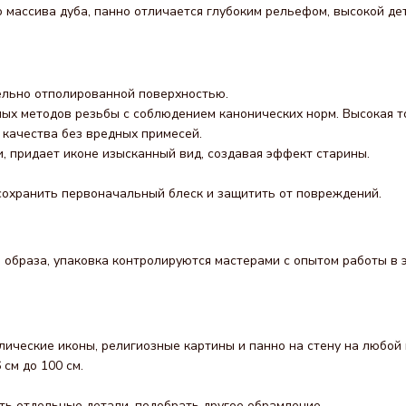
о массива дуба, панно отличается глубоким рельефом, высокой д
ельно отполированной поверхностью.
ых методов резьбы с соблюдением канонических норм. Высокая т
качества без вредных примесей.
 придает иконе изысканный вид, создавая эффект старины.
сохранить первоначальный блеск и защитить от повреждений.
 образа, упаковка контролируются мастерами с опытом работы в э
лические иконы, религиозные картины и панно на стену на любой 
см до 100 см.
ь отдельные детали, подобрать другое обрамление.