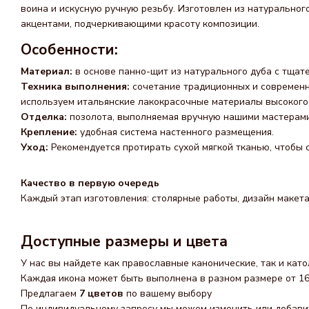
воина и искусную ручную резьбу. Изготовлен из натуральног
акцентами, подчеркивающими красоту композиции.
Особенности:
Материал:
в основе панно-щит из натурального дуба с тщат
Техника выполнения:
сочетание традиционных и современн
используем итальянские лакокрасочные материалы высокого 
Отделка:
позолота, выполняемая вручную нашими мастерами,
Крепление:
удобная система настенного размещения.
Уход:
Рекомендуется протирать сухой мягкой тканью, чтобы 
Качество в первую очередь
Каждый этап изготовления: столярные работы, дизайн макета
Доступные размеры и цвета
У нас вы найдете как православные канонические, так и като
Каждая икона может быть выполнена в разном размере от 16 
Предлагаем
7 цветов
по вашему выбору
По индивидуальному запросу мы можем изменить или добавит