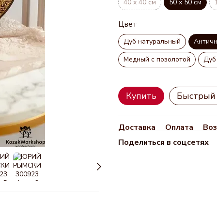
40 х 40 см
50 х 50 см
Цвет
Дуб натуральный
Антич
Медный с позолотой
Дуб
Купить
Быстрый 
Доставка
Оплата
Воз
Поделиться в соцсетях