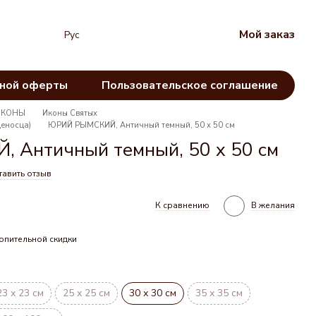
Мой заказ
Рус
чной оферты
Пользовательское соглашение
ИКОНЫ
Иконы Святых
деносца)
ЮРИЙ РЫМСКИЙ, Античный темный, 50 х 50 см
 Античный темный, 50 х 50 см
тавить отзыв
К сравнению
В желания
опительной скидки
23 х 23 см
25 х 25 см
30 х 30 см
35 х 35 см