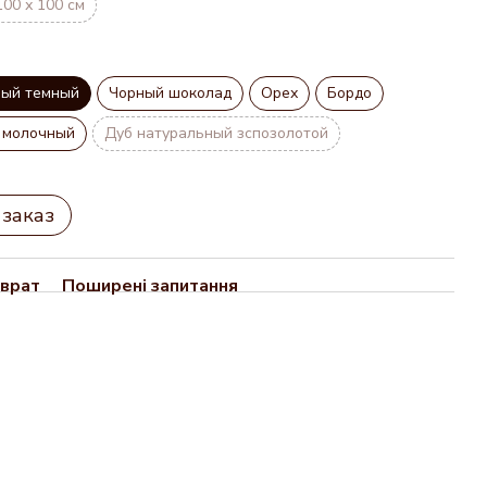
100 х 100 см
ный темный
Чорный шоколад
Орех
Бордо
 молочный
Дуб натуральный зспозолотой
заказ
врат
Поширені запитання