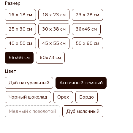
Размер
16 х 18 см
18 х 23 см
23 х 28 см
25 х 30 см
30 х 38 см
36х46 см
40 х 50 см
45 х 55 см
50 х 60 см
56х66 см
60х73 см
Цвет
Дуб натуральный
Античный темный
Чорный шоколад
Орех
Бордо
Медный с позолотой
Дуб молочный