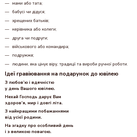
мами або тата;
бабусі чи дідуся;
хрещених батьків;
керівника або колеги;
друга чи подруги;
військового або командира;
подружжя;
людини, яка цінує віру, традиції та вироби ручної роботи.
Ідеї гравіювання на подарунок до ювілею
З любов’ю і вдячністю
у день Вашого ювілею.
Нехай Господь дарує Вам
здоров’я, мир і довгі літа.
З найкращими побажаннями
від усієї родини.
На згадку про особливий день
і з великою повагою.