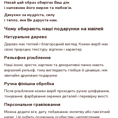
Нехай цей образ оберігає Ваш дім
і наповнює його миром та любов’ю.
Дякуємо за мудрість, силу
і тепло, яке Ви даруєте нам.
Чому обирають наші подарунки на ювілей
Натуральне дерево
Дерево має теплий і благородний вигляд. Кожен виріб має
свою природну текстуру, відтінок і характер.
Рельєфне різьблення
Наші ікони, хрести, картини та декоративні панно мають
виразний рельєф, тому виглядають глибше й цікавіше, ніж
звичайні друковані подарунки.
Ручна фінішна обробка
Після різьблення кожен виріб проходить ручне шліфування,
тонування, фарбування окремих деталей і перевірку якості.
Персональне гравіювання
Можна додати ім’я, дату, побажання, молитву або пам’ятний
напис. Це робить подарунок особистим і неповторним.