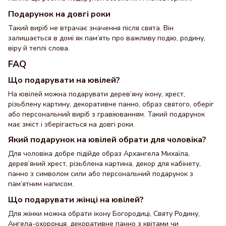
Подарунок на довгі роки
Такий виріб не втрачає значення після свята. Він
залишається в домі як пам’ять про важливу подію, родину,
віру й теплі слова.
FAQ
Що подарувати на ювілей?
На ювілей можна подарувати дерев’яну ікону, хрест,
різьблену картину, декоративне панно, образ святого, оберіг
або персональний виріб з гравіюванням. Такий подарунок
має зміст і зберігається на довгі роки.
Який подарунок на ювілей обрати для чоловіка?
Для чоловіка добре підійде образ Архангела Михаїла,
дерев’яний хрест, різьблена картина, декор для кабінету,
панно з символом сили або персональний подарунок з
пам’ятним написом.
Що подарувати жінці на ювілей?
Для жінки можна обрати ікону Богородиці, Святу Родину,
Ангела-охоронця, декоративне панно з квітами чи