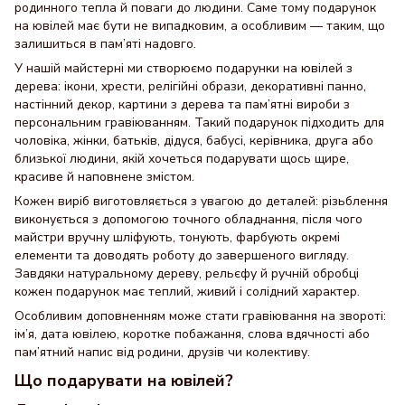
родинного тепла й поваги до людини. Саме тому подарунок
на ювілей має бути не випадковим, а особливим — таким, що
залишиться в пам’яті надовго.
У нашій майстерні ми створюємо подарунки на ювілей з
дерева: ікони, хрести, релігійні образи, декоративні панно,
настінний декор, картини з дерева та пам’ятні вироби з
персональним гравіюванням. Такий подарунок підходить для
чоловіка, жінки, батьків, дідуся, бабусі, керівника, друга або
близької людини, якій хочеться подарувати щось щире,
красиве й наповнене змістом.
Кожен виріб виготовляється з увагою до деталей: різьблення
виконується з допомогою точного обладнання, після чого
майстри вручну шліфують, тонують, фарбують окремі
елементи та доводять роботу до завершеного вигляду.
Завдяки натуральному дереву, рельєфу й ручній обробці
кожен подарунок має теплий, живий і солідний характер.
Особливим доповненням може стати гравіювання на звороті:
ім’я, дата ювілею, коротке побажання, слова вдячності або
пам’ятний напис від родини, друзів чи колективу.
Що подарувати на ювілей?