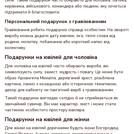
сили. Такий подарунок часто обирають для чоловіка, батька,
керівника, військового, командира або людини, яку хочеться
підтримати й благословити.
Персональний подарунок з гравіюванням
Гравіювання робить подарунок справді особистим. На звороті
виробу можна додати дату ювілею, ім’я, теплі слова від
родини, молитву, побажання або короткий напис від
колективу.
Подарунки на ювілей для чоловіка
Для чоловіка на ювілей часто обирають вироби, які
символізують силу, захист, мудрість і повагу. Це може бути
образ Архангела Михаїла, дерев’яний хрест, різьблена
картина, панно з козацькою або історичною тематикою,
декор для кабінету чи пам’ятний виріб з гравіюванням.
Такий подарунок виглядає солідно й не сприймається як
звичайний сувенір. Він має характер, зміст і може стати
частиною особистого простору ювіляра.
Подарунки на ювілей для жінки
Для жінки на ювілей доречними будуть
ікони Богородиці,
Святої Родини
,
Ангела-охоронця
,
декоративні панно
з