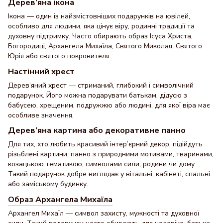
Дерев’яна ікона
Ікона — один із найзмістовніших подарунків на ювілей,
особливо для людини, яка цінує віру, родинні традиції та
духовну підтримку. Часто обирають образ Ісуса Христа,
Богородиці, Архангела Михаїла, Святого Миколая, Святого
Юрія або святого покровителя.
Настінний хрест
Дерев’яний хрест — стриманий, глибокий і символічний
подарунок. Його можна подарувати батькам, дідусю з
бабусею, хрещеним, подружжю або людині, для якої віра має
особливе значення.
Дерев’яна картина або декоративне панно
Для тих, хто любить красивий інтер’єрний декор, підійдуть
різьблені картини, панно з природними мотивами, тваринами,
козацькою тематикою, символами сили, родини чи дому.
Такий подарунок добре виглядає у вітальні, кабінеті, спальні
або заміському будинку.
Образ Архангела Михаїла
Архангел Михаїл — символ захисту, мужності та духовної