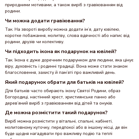
природними мотивами, а також виріб з гравіюванням від
родини.
Чи можна додати гравіювання?
Так. На звороті виробу можна додати ім’я, дату ювілею,
коротке побажання, молитву, слова вдячності або напис від
родини, друзів чи колективу.
Чи підходить ікона як подарунок на ювілей?
Так. Ікона є дуже доречним подарунком для людини, яка цінує
віру, духовність і родинні традиції. Вона може стати знаком
благословення, захисту й пам’яті про важливий день.
Який подарунок обрати для батьків на ювілей?
Для батьків часто обирають ікону Святої Родини, образ
Богородиці, настінний хрест, християнське панно або
дерев’яний виріб з гравіюванням від дітей та онуків.
Де можна розмістити такий подарунок?
Виріб можна розмістити у вітальні, спальні, кабінеті,
молитовному куточку, передпокої або в іншому місці, де він
буде щодня нагадувати про важливу подію та теплі