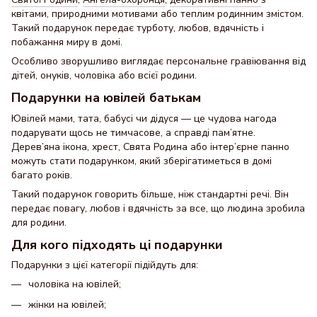
квітами, природними мотивами або теплим родинним змістом.
Такий подарунок передає турботу, любов, вдячність і
побажання миру в домі.
Особливо зворушливо виглядає персональне гравіювання від
дітей, онуків, чоловіка або всієї родини.
Подарунки на ювілей батькам
Ювілей мами, тата, бабусі чи дідуся — це чудова нагода
подарувати щось не тимчасове, а справді пам’ятне.
Дерев’яна ікона, хрест, Свята Родина або інтер’єрне панно
можуть стати подарунком, який зберігатиметься в домі
багато років.
Такий подарунок говорить більше, ніж стандартні речі. Він
передає повагу, любов і вдячність за все, що людина зробила
для родини.
Для кого підходять ці подарунки
Подарунки з цієї категорії підійдуть для:
чоловіка на ювілей;
жінки на ювілей;