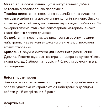
Матеріал:
в основі панно щит із натурального дуба з
ретельно відполірованою поверхнею.
Техніка виконання
: поєднання традиційних та сучасних
методів різьблення з дотриманням канонічних норм. Висока
точність деталей завдяки станочному методу різьблення. Ми
використовуємо італійські лакофарбові матеріали високої
якості без шкідливих домішок
Оздоблення
: позолота, що виконується вручну нашими
майстрами, надає іконі вишуканого вигляду, створюючи
ефект старовини.
Кріплення
: зручна система для настінного розміщення.
Догляд
: Рекомендується протирати поверхню сухою м'якою
тканиною, щоб зберегти первісний блиск та захистити від
пошкоджень.
Якість насамперед
Кожен етап виготовлення: столярні роботи, дизайн макету
образу, упаковка контролюються майстрами з досвідом
роботи у цій сфері понад 7 років.
Асортимент