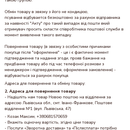
такою групою.
Обмін товару в звязку з його не кондицією,
псування відбувается безкоштовно за рахунок відправника
за наявності "Акту" про такий випадок від пошти який
отримувач просить скласти співробітника поштової служби в
момент виявлення такого випадку.
Повернення товару (в звязку з особистими причинами
покупця після "оформлення" - це і є фактично момент
підтвердження та надання згоди, прояв бажання на
придбання товару або під час телефоної розмови з
менеджером і підтвердження, оформлення замовлення) -
відбувається за рахунок покупця.
Адреса для повернення та обміну товару:
2. Адреса для повернення товару
- Надішліть нам товар Новою поштою на відділення за
адресою Львівська обл., смт. Івано-Франкове, Поштове
відділення №1 (вул. Львівська, 47)
- Козак Максим, +380681570659
- Вкажіть оціночну вартість, згідно ціни товару
- Послуги «Зворотна доставка» та «Післясплата» потрібно