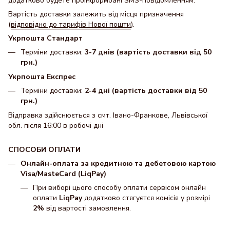
додатково будете проінформоані SMS-повідомленням.
Вартість доставки залежить від місця призначення
(
відповідно до тарифів Нової пошти
).
Укрпошта Стандарт
Терміни доставки:
3-7 днів (вартість доставки від 50
грн.)
Укрпошта Експрес
Терміни доставки:
2-4 дні (вартість доставки від 50
грн.)
Відправка здійснюється з смт. Івано-Франкове, Львівської
обл. після 16:00 в робочі дні
СПОСОБИ ОПЛАТИ
Онлайн-оплата за кредитною та дебетовою картою
Visa/MasteCard (LiqPay)
При виборі цього способу оплати сервісом онлайн
оплати
LiqPay
додатково стягуєтся комісія у розмірі
2%
від вартості замовлення.