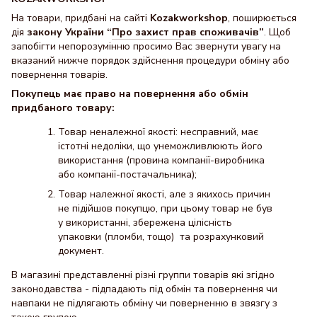
На товари, придбані на сайті
Kozakworkshop
, поширюється
дія
закону України “
Про захист прав споживачів
”
. Щоб
запобігти непорозумінню просимо Вас звернути увагу на
вказаний нижче порядок здійснення процедури обміну або
повернення товарів.
Покупець має право на повернення або обмін
придбаного товару:
Товар неналежної якості: несправний, має
істотні недоліки, що унеможливлюють його
використання (провина компанії-виробника
або компанії-постачальника);
Товар належної якості, але з якихось причин
не підійшов покупцю, при цьому товар не був
у використанні, збережена цілісність
упаковки (пломби, тощо) та розрахунковий
документ.
В магазині представленні різні группи товарів які згідно
законодавства - підпадають під обмін та повернення чи
навпаки не підлягають обміну чи поверненню в звязгу з