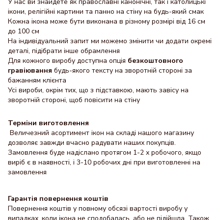
У нас ви знайдете як православні канонічні, так і католицькі
ікони, релігійні картини та панно на стіну на будь-який смак
Кожна ікона може бути виконана в різному розмірі від 16 см
до 100 см
На індивідуальний запит ми можемо змінити чи додати окремі
деталі, підібрати інше обрамлення
Для кожного виробу доступна опція
безкоштовного
гравіювання
будь-якого тексту на зворотній стороні за
бажанням клієнта
Усі вироби, окрім тих, що з підставкою, мають завісу на
зворотній стороні, щоб повісити на стіну
Терміни виготовлення
Величезний асортимент ікон на складі нашого магазину
дозволяє завжди вчасно радувати наших покупців.
Замовлення буде надіслано протягом 1-2 х робочого, якщо
виріб є в наявності, і 3-10 робочих дні при виготовленні на
замовлення
Гарантія повернення коштів
Повернення коштів у повному обсязі вартості виробу у
випадках, коли ікона не сподобалась, або не підійшла. Також