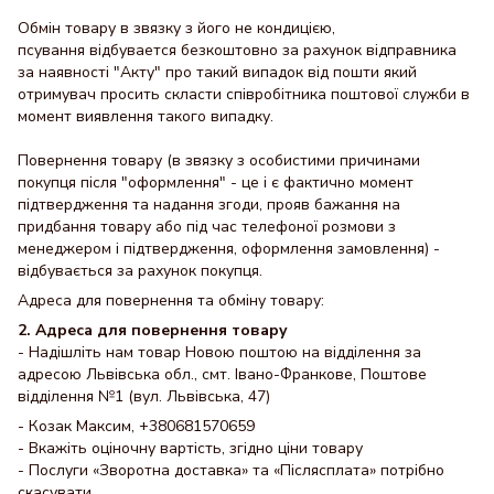
Обмін товару в звязку з його не кондицією,
псування відбувается безкоштовно за рахунок відправника
за наявності "Акту" про такий випадок від пошти який
отримувач просить скласти співробітника поштової служби в
момент виявлення такого випадку.
Повернення товару (в звязку з особистими причинами
покупця після "оформлення" - це і є фактично момент
підтвердження та надання згоди, прояв бажання на
придбання товару або під час телефоної розмови з
менеджером і підтвердження, оформлення замовлення) -
відбувається за рахунок покупця.
Адреса для повернення та обміну товару:
2. Адреса для повернення товару
- Надішліть нам товар Новою поштою на відділення за
адресою Львівська обл., смт. Івано-Франкове, Поштове
відділення №1 (вул. Львівська, 47)
- Козак Максим, +380681570659
- Вкажіть оціночну вартість, згідно ціни товару
- Послуги «Зворотна доставка» та «Післясплата» потрібно
скасувати.