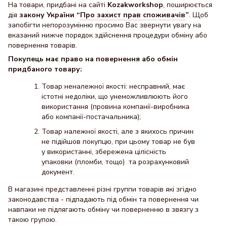
На товари, придбані на сайті
Kozakworkshop
, поширюється
дія
закону України “
Про захист прав споживачів
”
. Щоб
запобігти непорозумінню просимо Вас звернути увагу на
вказаний нижче порядок здійснення процедури обміну або
повернення товарів.
Покупець має право на повернення або обмін
придбаного товару:
Товар неналежної якості: несправний, має
істотні недоліки, що унеможливлюють його
використання (провина компанії-виробника
або компанії-постачальника);
Товар належної якості, але з якихось причин
не підійшов покупцю, при цьому товар не був
у використанні, збережена цілісність
упаковки (пломби, тощо) та розрахунковий
документ.
В магазині представленні різні группи товарів які згідно
законодавства - підпадають під обмін та повернення чи
навпаки не підлягають обміну чи поверненню в звязгу з
такою групою.