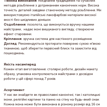
Техніка виконання
: поєднання традиційних та сучасних
методів різьблення з дотриманням канонічних норм. Висока
точність деталей завдяки станочному методу різьблення. Ми
використовуємо італійські лакофарбові матеріали високої
якості без шкідливих домішок
Оздоблення
: позолота, що виконується вручну нашими
майстрами, надає іконі вишуканого вигляду, створюючи
ефект старовини.
Кріплення
: зручна система для настінного розміщення.
Догляд
: Рекомендується протирати поверхню сухою м'якою
тканиною, щоб зберегти первісний блиск та захистити від
пошкоджень.
Якість насамперед
Кожен етап виготовлення: столярні роботи, дизайн макету
образу, упаковка контролюються майстрами з досвідом
роботи у цій сфері понад 7 років.
Асортимент
У нас ви знайдете як православні канонічні, так і католицькі
ікони, релігійні картини та панно на стіну на будь-який смак
Кожна ікона може бути виконана в різному розмірі від 16 см