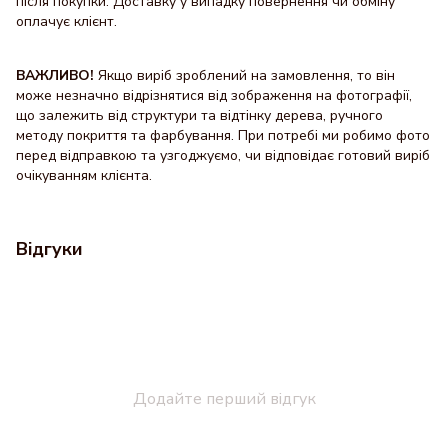
після покупки. Доставку y випадку повернення чи обміну
оплачує клієнт.
ВАЖЛИВО!
Якщо виріб зроблений на замовлення, то він
може незначно відрізнятися від зображення на фотографії,
що залежить від структури та відтінку дерева, ручного
методу покриття та фарбування. При потребі ми робимо фото
перед відправкою та узгоджуємо, чи відповідає готовий виріб
очікуванням клієнта.
Відгуки
Додайте перший відгук