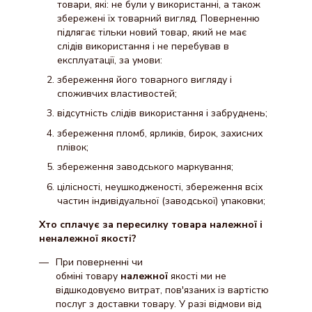
товари, які: не були у використанні, а також
збережені їх товарний вигляд. Поверненню
підлягає тільки новий товар, який не має
слідів використання і не перебував в
експлуатації, за умови:
збереження його товарного вигляду і
споживчих властивостей;
відсутність слідів використання і забруднень;
збереження пломб, ярликів, бирок, захисних
плівок;
збереження заводського маркування;
цілісності, неушкодженості, збереження всіх
частин індивідуальної (заводської) упаковки;
Хто сплачує за пересилку товара належної і
неналежної якості?
При поверненні чи
обміні товару
належної
якості ми не
відшкодовуємо витрат, пов'язаних із вартістю
послуг з доставки товару. У разі відмови від