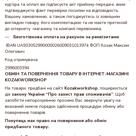
кур'єра та оплаті ви підписуєте акт прийому-передачі, яким
підтверджуєте факт перевірки посилки на відповідність
Вашому замовленню, а також погоджуєтесь із зовнішнім
виглядом товару, його комплектацією та не маєте претензій
до інтернету -магазину та компанії перевізника.
Безготівкова оплата на рахунок за реквізитами
IBAN UA933052990000026009031013974 ФОП Козак Максим
Олегович
Код отримувача
2996003394
ОБМІН ТА ПОВЕРНЕННЯ ТОВАРУ В ІНТЕРНЕТ-МАГАЗИНІ
KOZAKWORKSHOP
На товари, придбані на сайті
Kozakworkshop
, поширюється
дія
закону України “
Про захист прав споживачів
”
. Щоб
запобігти непорозумінню просимо Вас звернути увагу на
вказаний нижче порядок здійснення процедури обміну або
повернення товарів.
Покупець має право на повернення або обмін
придбаного товару: