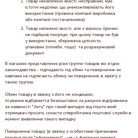
Товар неналежної якості: несправний, має
істотні недоліки, що унеможливлюють його
використання (провина компанії-виробника
або компанії-постачальника);
Товар належної якості, але з якихось причин
не підійшов покупцю, при цьому товар не був
у використанні, збережена цілісність
упаковки (пломби, тощо) та розрахунковий
документ.
В магазині представленні різні группи товарів які згідно
законодавства - підпадають під обмін та повернення чи
навпаки не підлягають обміну чи поверненню в звязгу з
такою групою.
Обмін товару в звязку з його не кондицією,
псування відбувается безкоштовно за рахунок відправника
за наявності "Акту" про такий випадок від пошти який
отримувач просить скласти співробітника поштової служби в
момент виявлення такого випадку.
Повернення товару (в звязку з особистими причинами
покупця після "оформлення" - це і є фактично момент