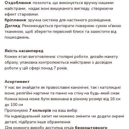
Оздоблення
: позолота, що виконується вручну нашими
майстрами, надає іконі вишуканого вигляду, створюючи
ефект старовини.
Кріплення
: зручна система для настінного розміщення.
Догляд
: Рекомендується протирати поверхню сухою м'якою
тканиною, щоб зберегти первісний блиск та захистити від
пошкоджень.
Якість насамперед
Кожен етап виготовлення: столярні роботи, дизайн макету
образу, упаковка контролюються майстрами з досвідом
роботи у цій сфері понад 7 років.
Асортимент
У нас ви знайдете як православні канонічні, так і католицькі
ікони, релігійні картини та панно на стіну на будь-який смак
Кожна ікона може бути виконана в різному розмірі від 16 см
до 100 см
Пропонуємо
7 кольорів
на ваш вибір
На індивідуальний запит ми можемо змінити чи додати окремі
деталі, підібрати інше обрамлення
Для кожного виробу доступна опція
безкоштовного