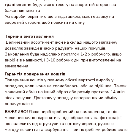
гравіювання
будь-якого тексту на зворотній стороні за
бажанням клієнта
Усі вироби, окрім тих, що з підставкою, мають завісу на
зворотній стороні, щоб повісити на стіну
Терміни виготовлення
Величезний асортимент ікон на складі нашого магазину
дозволяє завжди вчасно радувати наших покупців.
Замовлення буде надіслано протягом 1-2 х робочого, якщо
виріб є в наявності, і 3-10 робочих дні при виготовленні на
замовлення
Гарантія повернення коштів
Повернення коштів у повному обсязі вартості виробу у
випадках, коли ікона не сподобалась, або не підійшла. Також
можливий обмін на інший образ або розмір протягом 14 днів
після покупки. Доставку y випадку повернення чи обміну
оплачує клієнт.
ВАЖЛИВО!
Якщо виріб зроблений на замовлення, то він
може незначно відрізнятися від зображення на фотографії,
що залежить від структури та відтінку дерева, ручного
методу покриття та фарбування. При потребі ми робимо фото