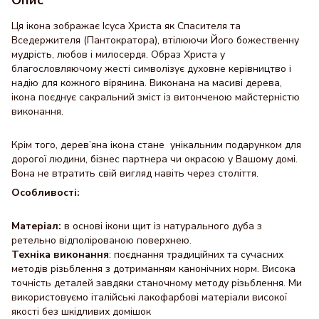
Ця ікона зображає Ісуса Христа як Спасителя та
Вседержителя (Пантократора), втілюючи Його божественну
мудрість, любов і милосердя.
Образ Христа у
благословляючому жесті символізує духовне керівництво і
надію для кожного вірянина. Виконана на масиві дерева,
ікона поєднує сакральний зміст із витонченою майстерністю
виконання.
Крім того, дерев’яна ікона стане унікальним подарунком для
дорогої людини, бізнес партнера чи окрасою у Вашому домі.
Вона не втратить свій вигляд навіть через століття.
Особливості:
Матеріал:
в основі ікони щит із натурального дуба з
ретельно відполірованою поверхнею.
Техніка виконання
: поєднання традиційних та сучасних
методів різьблення з дотриманням канонічних норм. Висока
точність деталей завдяки станочному методу різьблення. Ми
використовуємо італійські лакофарбові матеріали високої
якості без шкідливих домішок