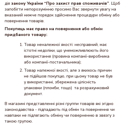
дія
закону України “
Про захист прав споживачів
”
. Щоб
запобігти непорозумінню просимо Вас звернути увагу на
вказаний нижче порядок здійснення процедури обміну або
повернення товарів.
Покупець має право на повернення або обмін
придбаного товару:
Товар неналежної якості: несправний, має
істотні недоліки, що унеможливлюють його
використання (провина компанії-виробника
або компанії-постачальника);
Товар належної якості, але з якихось причин
не підійшов покупцю, при цьому товар не був
у використанні, збережена цілісність
упаковки (пломби, тощо) та розрахунковий
документ.
В магазині представленні різні группи товарів які згідно
законодавства - підпадають під обмін та повернення чи
навпаки не підлягають обміну чи поверненню в звязгу з
такою групою.