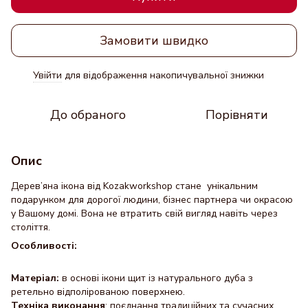
Замовити швидко
Увійти
для відображення накопичувальної знижки
%
До обраного
Порівняти
Опис
Дерев’яна ікона від Kozakworkshop стане унікальним
подарунком для дорогої людини, бізнес партнера чи окрасою
у Вашому домі. Вона не втратить свій вигляд навіть через
століття.
Особливості:
Матеріал:
в основі ікони щит із натурального дуба з
ретельно відполірованою поверхнею.
Техніка виконання
: поєднання традиційних та сучасних