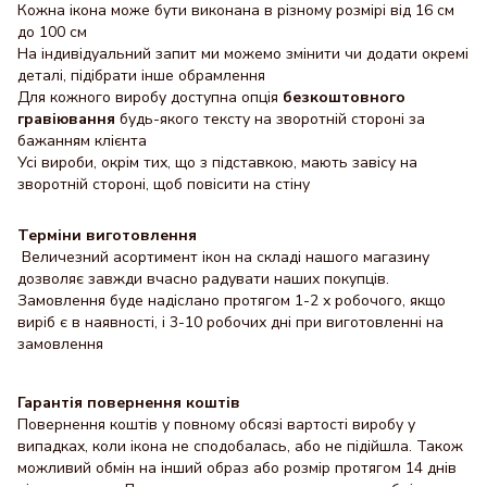
Кожна ікона може бути виконана в різному розмірі від 16 см
до 100 см
На індивідуальний запит ми можемо змінити чи додати окремі
деталі, підібрати інше обрамлення
Для кожного виробу доступна опція
безкоштовного
гравіювання
будь-якого тексту на зворотній стороні за
бажанням клієнта
Усі вироби, окрім тих, що з підставкою, мають завісу на
зворотній стороні, щоб повісити на стіну
Терміни виготовлення
Величезний асортимент ікон на складі нашого магазину
дозволяє завжди вчасно радувати наших покупців.
Замовлення буде надіслано протягом 1-2 х робочого, якщо
виріб є в наявності, і 3-10 робочих дні при виготовленні на
замовлення
Гарантія повернення коштів
Повернення коштів у повному обсязі вартості виробу у
випадках, коли ікона не сподобалась, або не підійшла. Також
можливий обмін на інший образ або розмір протягом 14 днів