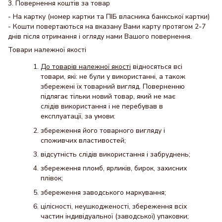
3. Повернення коштів за товар
- На картку (номер картки та ПІБ власника банкської картки)
- Кошти повертаються на вказану Вами карту протягом 2-7
днів після отримання і огляду нами Вашого повернення.
Товари належної якості
До товарів належної якості
відносяться всі
товари, які: не були у використанні, а також
збережені їх товарний вигляд. Поверненню
підлягає тільки новий товар, який не має
слідів використання і не перебував в
експлуатації, за умови:
збереження його товарного вигляду і
споживчих властивостей;
відсутність слідів використання і забруднень;
збереження пломб, ярликів, бирок, захисних
плівок;
збереження заводського маркування;
цілісності, неушкодженості, збереження всіх
частин індивідуальної (заводської) упаковки;