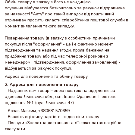
Обмін товару в звязку з його не кондицією,
псування відбувается безкоштовно за рахунок відправника
за наявності "Акту" про такий випадок від пошти який
отримувач просить скласти співробітника поштової служби в
момент виявлення такого випадку.
Повернення товару (в звязку з особистими причинами
покупця після "оформлення" - це і є фактично момент
підтвердження та надання згоди, прояв бажання на
придбання товару або під час телефоної розмови з
менеджером і підтвердження, оформлення замовлення) -
відбувається за рахунок покупця.
Адреса для повернення та обміну товару:
2. Адреса для повернення товару
- Надішліть нам товар Новою поштою на відділення за
адресою Львівська обл., смт. Івано-Франкове, Поштове
відділення №1 (вул. Львівська, 47)
- Козак Максим, +380681570659
- Вкажіть оціночну вартість, згідно ціни товару
- Послуги «Зворотна доставка» та «Післясплата» потрібно
скасувати.