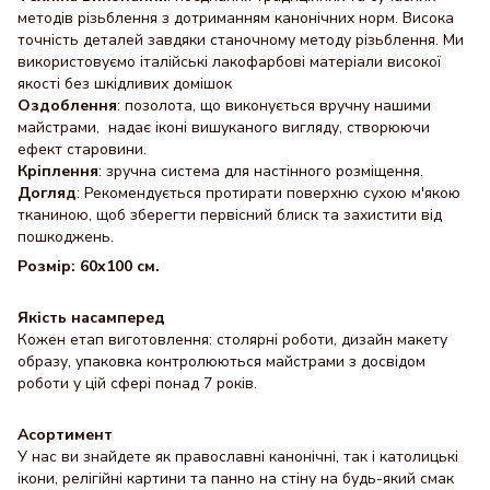
методів різьблення з дотриманням канонічних норм. Висока
точність деталей завдяки станочному методу різьблення. Ми
використовуємо італійські лакофарбові матеріали високої
якості без шкідливих домішок
Оздоблення
: позолота, що виконується вручну нашими
майстрами, надає іконі вишуканого вигляду, створюючи
ефект старовини.
Кріплення
: зручна система для настінного розміщення.
Догляд
: Рекомендується протирати поверхню сухою м'якою
тканиною, щоб зберегти первісний блиск та захистити від
пошкоджень.
Розмір: 60x100 см.
Якість насамперед
Кожен етап виготовлення: столярні роботи, дизайн макету
образу, упаковка контролюються майстрами з досвідом
роботи у цій сфері понад 7 років.
Асортимент
У нас ви знайдете як православні канонічні, так і католицькі
ікони, релігійні картини та панно на стіну на будь-який смак