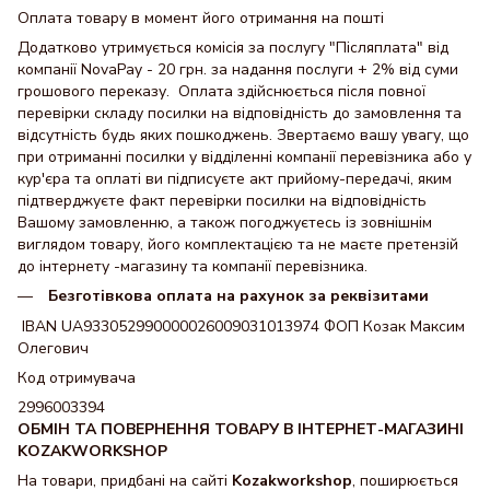
Оплата товару в момент його отримання на пошті
Додатково утримується комісія за послугу "Післяплата" від
компанії NovaPay - 20 грн. за надання послуги + 2% від суми
грошового переказу. Оплата здійснюється після повної
перевірки складу посилки на відповідність до замовлення та
відсутність будь яких пошкоджень. Звертаємо вашу увагу, що
при отриманні посилки у відділенні компанії перевізника або у
кур'єра та оплаті ви підписуєте акт прийому-передачі, яким
підтверджуєте факт перевірки посилки на відповідність
Вашому замовленню, а також погоджуєтесь із зовнішнім
виглядом товару, його комплектацією та не маєте претензій
до інтернету -магазину та компанії перевізника.
Безготівкова оплата на рахунок за реквізитами
IBAN UA933052990000026009031013974 ФОП Козак Максим
Олегович
Код отримувача
2996003394
ОБМІН ТА ПОВЕРНЕННЯ ТОВАРУ В ІНТЕРНЕТ-МАГАЗИНІ
KOZAKWORKSHOP
На товари, придбані на сайті
Kozakworkshop
, поширюється