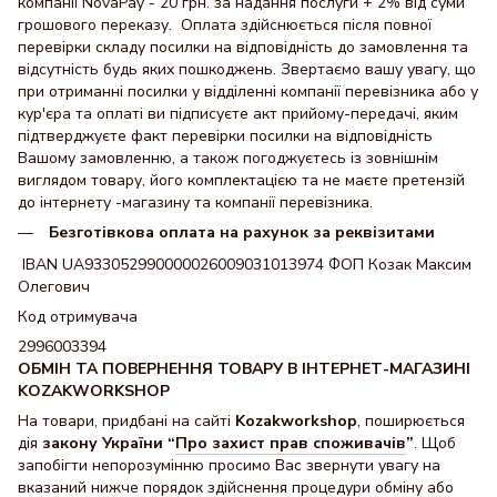
компанії NovaPay - 20 грн. за надання послуги + 2% від суми
грошового переказу. Оплата здійснюється після повної
перевірки складу посилки на відповідність до замовлення та
відсутність будь яких пошкоджень. Звертаємо вашу увагу, що
при отриманні посилки у відділенні компанії перевізника або у
кур'єра та оплаті ви підписуєте акт прийому-передачі, яким
підтверджуєте факт перевірки посилки на відповідність
Вашому замовленню, а також погоджуєтесь із зовнішнім
виглядом товару, його комплектацією та не маєте претензій
до інтернету -магазину та компанії перевізника.
Безготівкова оплата на рахунок за реквізитами
IBAN UA933052990000026009031013974 ФОП Козак Максим
Олегович
Код отримувача
2996003394
ОБМІН ТА ПОВЕРНЕННЯ ТОВАРУ В ІНТЕРНЕТ-МАГАЗИНІ
KOZAKWORKSHOP
На товари, придбані на сайті
Kozakworkshop
, поширюється
дія
закону України “
Про захист прав споживачів
”
. Щоб
запобігти непорозумінню просимо Вас звернути увагу на
вказаний нижче порядок здійснення процедури обміну або