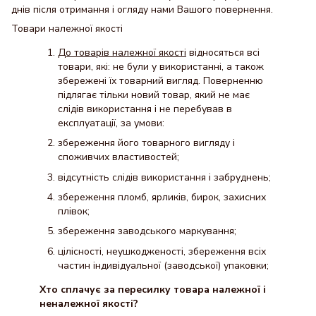
днів після отримання і огляду нами Вашого повернення.
Товари належної якості
До товарів належної якості
відносяться всі
товари, які: не були у використанні, а також
збережені їх товарний вигляд. Поверненню
підлягає тільки новий товар, який не має
слідів використання і не перебував в
експлуатації, за умови:
збереження його товарного вигляду і
споживчих властивостей;
відсутність слідів використання і забруднень;
збереження пломб, ярликів, бирок, захисних
плівок;
збереження заводського маркування;
цілісності, неушкодженості, збереження всіх
частин індивідуальної (заводської) упаковки;
Хто сплачує за пересилку товара належної і
неналежної якості?