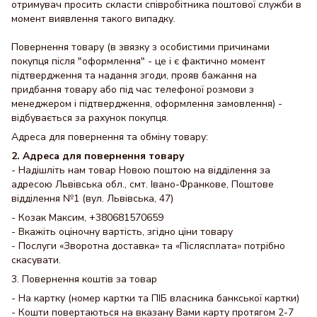
отримувач просить скласти співробітника поштової служби в
момент виявлення такого випадку.
Повернення товару (в звязку з особистими причинами
покупця після "оформлення" - це і є фактично момент
підтвердження та надання згоди, прояв бажання на
придбання товару або під час телефоної розмови з
менеджером і підтвердження, оформлення замовлення) -
відбувається за рахунок покупця.
Адреса для повернення та обміну товару:
2. Адреса для повернення товару
- Надішліть нам товар Новою поштою на відділення за
адресою Львівська обл., смт. Івано-Франкове, Поштове
відділення №1 (вул. Львівська, 47)
- Козак Максим, +380681570659
- Вкажіть оціночну вартість, згідно ціни товару
- Послуги «Зворотна доставка» та «Післясплата» потрібно
скасувати.
3. Повернення коштів за товар
- На картку (номер картки та ПІБ власника банкської картки)
- Кошти повертаються на вказану Вами карту протягом 2-7