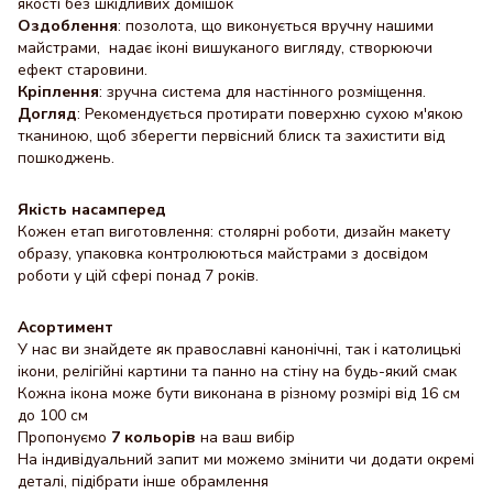
якості без шкідливих домішок
Оздоблення
: позолота, що виконується вручну нашими
майстрами, надає іконі вишуканого вигляду, створюючи
ефект старовини.
Кріплення
: зручна система для настінного розміщення.
Догляд
: Рекомендується протирати поверхню сухою м'якою
тканиною, щоб зберегти первісний блиск та захистити від
пошкоджень.
Якість насамперед
Кожен етап виготовлення: столярні роботи, дизайн макету
образу, упаковка контролюються майстрами з досвідом
роботи у цій сфері понад 7 років.
Асортимент
У нас ви знайдете як православні канонічні, так і католицькі
ікони, релігійні картини та панно на стіну на будь-який смак
Кожна ікона може бути виконана в різному розмірі від 16 см
до 100 см
Пропонуємо
7 кольорів
на ваш вибір
На індивідуальний запит ми можемо змінити чи додати окремі
деталі, підібрати інше обрамлення