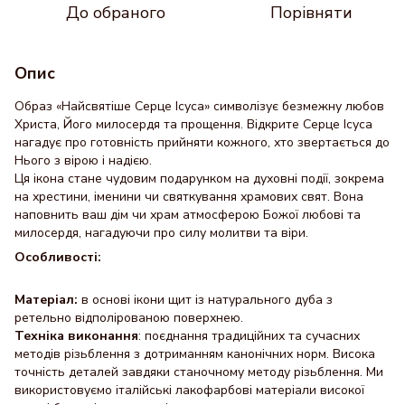
До обраного
Порівняти
Опис
Образ «Найсвятіше Серце Ісуса» символізує безмежну любов
Христа, Його милосердя та прощення. Відкрите Серце Ісуса
нагадує про готовність прийняти кожного, хто звертається до
Нього з вірою і надією.
Ця ікона стане чудовим подарунком на духовні події, зокрема
на хрестини, іменини чи святкування храмових свят. Вона
наповнить ваш дім чи храм атмосферою Божої любові та
милосердя, нагадуючи про силу молитви та віри.
Особливості:
Матеріал:
в основі ікони щит із натурального дуба з
ретельно відполірованою поверхнею.
Техніка виконання
: поєднання традиційних та сучасних
методів різьблення з дотриманням канонічних норм. Висока
точність деталей завдяки станочному методу різьблення. Ми
використовуємо італійські лакофарбові матеріали високої