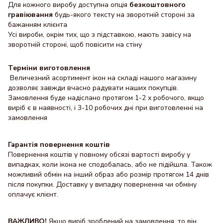
Для кожного виробу доступна опція
безкоштовного
гравіювання
будь-якого тексту на зворотній стороні за
бажанням клієнта
Усі вироби, окрім тих, що з підставкою, мають завісу на
зворотній стороні, щоб повісити на стіну
Терміни виготовлення
Величезний асортимент ікон на складі нашого магазину
дозволяє завжди вчасно радувати наших покупців.
Замовлення буде надіслано протягом 1-2 х робочого, якщо
виріб є в наявності, і 3-10 робочих дні при виготовленні на
замовлення
Гарантія повернення коштів
Повернення коштів у повному обсязі вартості виробу у
випадках, коли ікона не сподобалась, або не підійшла. Також
можливий обмін на інший образ або розмір протягом 14 днів
після покупки. Доставку y випадку повернення чи обміну
оплачує клієнт.
ВАЖЛИВО!
Якщо виріб зроблений на замовлення, то він