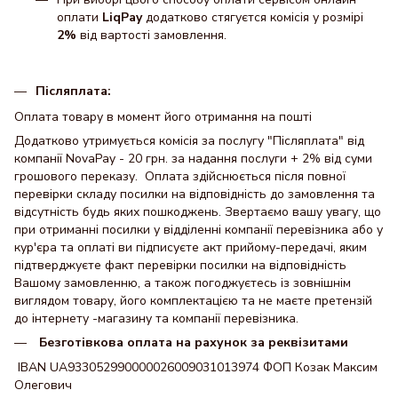
оплати
LiqPay
додатково стягуєтся комісія у розмірі
2%
від вартості замовлення.
Післяплата:
Оплата товару в момент його отримання на пошті
Додатково утримується комісія за послугу "Післяплата" від
компанії NovaPay - 20 грн. за надання послуги + 2% від суми
грошового переказу. Оплата здійснюється після повної
перевірки складу посилки на відповідність до замовлення та
відсутність будь яких пошкоджень. Звертаємо вашу увагу, що
при отриманні посилки у відділенні компанії перевізника або у
кур'єра та оплаті ви підписуєте акт прийому-передачі, яким
підтверджуєте факт перевірки посилки на відповідність
Вашому замовленню, а також погоджуєтесь із зовнішнім
виглядом товару, його комплектацією та не маєте претензій
до інтернету -магазину та компанії перевізника.
Безготівкова оплата на рахунок за реквізитами
IBAN UA933052990000026009031013974 ФОП Козак Максим
Олегович