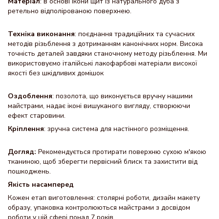
Матеріал
: в основі ікони щит із натурального дуба з
ретельно відполірованою поверхнею.
Техніка виконання
: поєднання традиційних та сучасних
методів різьблення з дотриманням канонічних норм. Висока
точність деталей завдяки станочному методу різьблення. Ми
використовуємо італійські лакофарбові матеріали високої
якості без шкідливих домішок
Оздоблення
: позолота, що виконується вручну нашими
майстрами, надає іконі вишуканого вигляду, створюючи
ефект старовини.
Кріплення
: зручна система для настінного розміщення.
Догляд:
Рекомендується протирати поверхню сухою м'якою
тканиною, щоб зберегти первісний блиск та захистити від
пошкоджень.
Якість насамперед
Кожен етап виготовлення: столярні роботи, дизайн макету
образу, упаковка контролюються майстрами з досвідом
роботи у цій сфері понад 7 років.