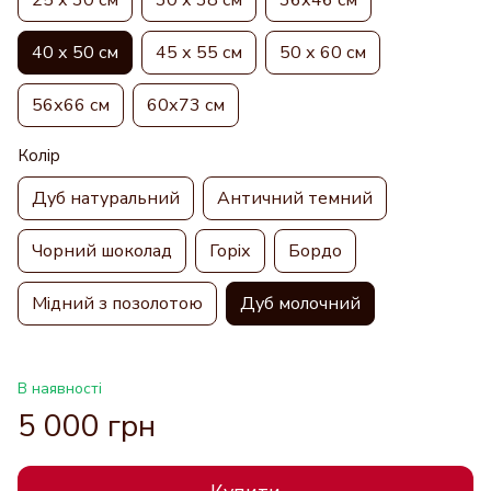
40 х 50 см
45 х 55 см
50 х 60 см
56х66 см
60х73 см
Колір
Дуб натуральний
Античний темний
Чорний шоколад
Горіх
Бордо
Мідний з позолотою
Дуб молочний
В наявності
5 000 грн