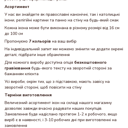
Асортимент
У нас ви знайдете як православні канонічні, так і католицькі
ікони, релігійні картини та панно на стіну на будь-який смак
Кожна ікона може бути виконана в різному розмірі від 16 см
до 100 см
Пропонуємо
7 кольорів
на ваш вибір
На індивідуальний запит ми можемо змінити чи додати окремі
деталі, підібрати інше обрамлення
Для кожного виробу доступна опція
безкоштовного
гравіювання
будь-якого тексту на зворотній стороні за
бажанням клієнта
Усі вироби, окрім тих, що з підставкою, мають завісу на
зворотній стороні, щоб повісити на стіну
Терміни виготовлення
Величезний асортимент ікон на складі нашого магазину
дозволяє завжди вчасно радувати наших покупців.
Замовлення буде надіслано протягом 1-2 х робочого, якщо
виріб є в наявності, і 3-10 робочих дні при виготовленні на
замовлення