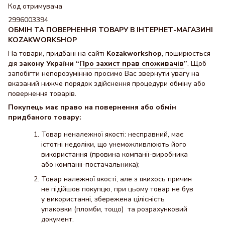
Код отримувача
2996003394
ОБМІН ТА ПОВЕРНЕННЯ ТОВАРУ В ІНТЕРНЕТ-МАГАЗИНІ
KOZAKWORKSHOP
На товари, придбані на сайті
Kozakworkshop
, поширюється
дія
закону України “
Про захист прав споживачів
”
. Щоб
запобігти непорозумінню просимо Вас звернути увагу на
вказаний нижче порядок здійснення процедури обміну або
повернення товарів.
Покупець має право на повернення або обмін
придбаного товару:
Товар неналежної якості: несправний, має
істотні недоліки, що унеможливлюють його
використання (провина компанії-виробника
або компанії-постачальника);
Товар належної якості, але з якихось причин
не підійшов покупцю, при цьому товар не був
у використанні, збережена цілісність
упаковки (пломби, тощо) та розрахунковий
документ.