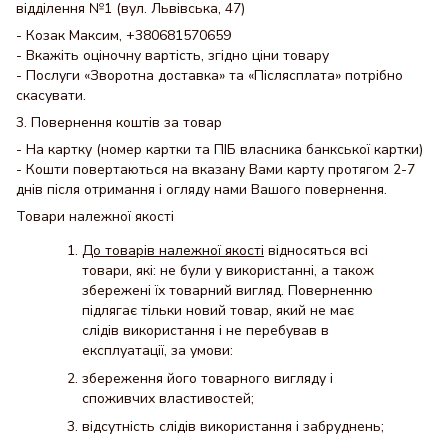
відділення №1 (вул. Львівська, 47)
- Козак Максим, +380681570659
- Вкажіть оціночну вартість, згідно ціни товару
- Послуги «Зворотна доставка» та «Післясплата» потрібно
скасувати.
3. Повернення коштів за товар
- На картку (номер картки та ПІБ власника банкської картки)
- Кошти повертаються на вказану Вами карту протягом 2-7
днів після отримання і огляду нами Вашого повернення.
Товари належної якості
До товарів належної якості
відносяться всі
товари, які: не були у використанні, а також
збережені їх товарний вигляд. Поверненню
підлягає тільки новий товар, який не має
слідів використання і не перебував в
експлуатації, за умови:
збереження його товарного вигляду і
споживчих властивостей;
відсутність слідів використання і забруднень;