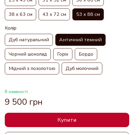
38 х 63 см
43 х 72 см
53 х 88 см
Колір
Дуб натуральний
Античний темний
Чорний шоколад
Горіх
Бордо
Мідний з позолотою
Дуб молочний
В наявності
9 500 грн
Купити