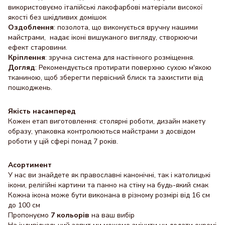
використовуємо італійські лакофарбові матеріали високої
якості без шкідливих домішок
Оздоблення
: позолота, що виконується вручну нашими
майстрами, надає іконі вишуканого вигляду, створюючи
ефект старовини.
Кріплення
: зручна система для настінного розміщення.
Догляд
: Рекомендується протирати поверхню сухою м'якою
тканиною, щоб зберегти первісний блиск та захистити від
пошкоджень.
Якість насамперед
Кожен етап виготовлення: столярні роботи, дизайн макету
образу, упаковка контролюються майстрами з досвідом
роботи у цій сфері понад 7 років.
Асортимент
У нас ви знайдете як православні канонічні, так і католицькі
ікони, релігійні картини та панно на стіну на будь-який смак
Кожна ікона може бути виконана в різному розмірі від 16 см
до 100 см
Пропонуємо
7 кольорів
на ваш вибір