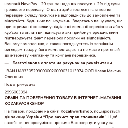
компанії NovaPay - 20 грн. за надання послуги + 2% від суми
грошового переказу. Оплата здійснюється після повної
перевірки складу посилки на відповідність до замовлення та
відсутність будь яких пошкоджень. Звертаємо вашу увагу, що
при отриманні посилки у відділенні компанії перевізника або у
кур'єра та оплаті ви підписуєте акт прийому-передачі, яким
підтверджуєте факт перевірки посилки на відповідність
Вашому замовленню, а також погоджуєтесь із зовнішнім
виглядом товару, його комплектацією та не маєте претензій
до інтернету -магазину та компанії перевізника.
Безготівкова оплата на рахунок за реквізитами
IBAN UA933052990000026009031013974 ФОП Козак Максим
Олегович
Код отримувача
2996003394
ОБМІН ТА ПОВЕРНЕННЯ ТОВАРУ В ІНТЕРНЕТ-МАГАЗИНІ
KOZAKWORKSHOP
На товари, придбані на сайті
Kozakworkshop
, поширюється
дія
закону України “
Про захист прав споживачів
”
. Щоб
запобігти непорозумінню просимо Вас звернути увагу на