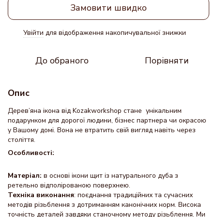
Замовити швидко
Увійти
для відображення накопичувальної знижки
%
До обраного
Порівняти
Опис
Дерев’яна ікона від Kozakworkshop стане унікальним
подарунком для дорогої людини, бізнес партнера чи окрасою
у Вашому домі. Вона не втратить свій вигляд навіть через
століття.
Особливості:
Матеріал:
в основі ікони щит із натурального дуба з
ретельно відполірованою поверхнею.
Техніка виконання
: поєднання традиційних та сучасних
методів різьблення з дотриманням канонічних норм. Висока
точність деталей завдяки станочному методу різьблення. Ми