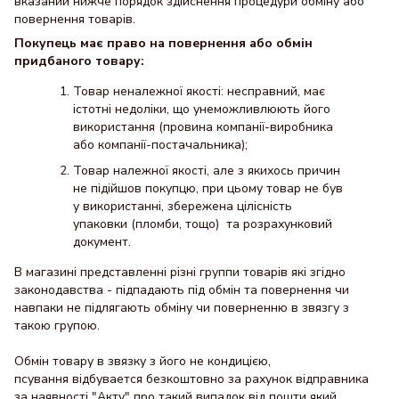
вказаний нижче порядок здійснення процедури обміну або
повернення товарів.
Покупець має право на повернення або обмін
придбаного товару:
Товар неналежної якості: несправний, має
істотні недоліки, що унеможливлюють його
використання (провина компанії-виробника
або компанії-постачальника);
Товар належної якості, але з якихось причин
не підійшов покупцю, при цьому товар не був
у використанні, збережена цілісність
упаковки (пломби, тощо) та розрахунковий
документ.
В магазині представленні різні группи товарів які згідно
законодавства - підпадають під обмін та повернення чи
навпаки не підлягають обміну чи поверненню в звязгу з
такою групою.
Обмін товару в звязку з його не кондицією,
псування відбувается безкоштовно за рахунок відправника
за наявності "Акту" про такий випадок від пошти який