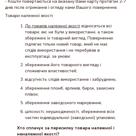
- Кошти повертаються на вказану Вами карту протягом 2-7
днів після отримання і огляду нами Вашого повернення.
Товари належної якості
До товарів належної якості
відносяться всі
товари, які: не були у використанні, а також
збережені їх товарний вигляд. Поверненню
підлягає тільки новий товар, який не має
слідів використання і не перебував в
експлуатації, за умови:
збереження його товарного вигляду і
споживчих властивостей;
відсутність слідів використання і забруднень;
збереження пломб, ярликів, бирок, захисних
плівок;
збереження заводського маркування;
цілісності, неушкодженості, збереження всіх
частин індивідуальної (заводської) упаковки;
Хто сплачує за пересилку товара належної і
неналежної якості?