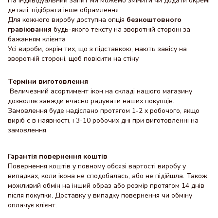
На індивідуальний запит ми можемо змінити чи додати окремі
деталі, підібрати інше обрамлення
Для кожного виробу доступна опція
безкоштовного
гравіювання
будь-якого тексту на зворотній стороні за
бажанням клієнта
Усі вироби, окрім тих, що з підставкою, мають завісу на
зворотній стороні, щоб повісити на стіну
Терміни виготовлення
Величезний асортимент ікон на складі нашого магазину
дозволяє завжди вчасно радувати наших покупців.
Замовлення буде надіслано протягом 1-2 х робочого, якщо
виріб є в наявності, і 3-10 робочих дні при виготовленні на
замовлення
Гарантія повернення коштів
Повернення коштів у повному обсязі вартості виробу у
випадках, коли ікона не сподобалась, або не підійшла. Також
можливий обмін на інший образ або розмір протягом 14 днів
після покупки. Доставку y випадку повернення чи обміну
оплачує клієнт.