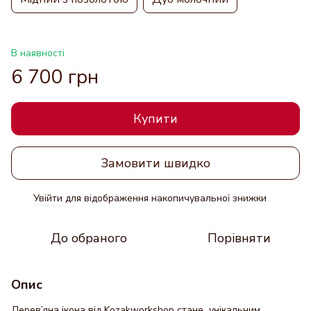
В наявності
6 700 грн
Купити
Замовити швидко
Увійти
для відображення накопичувальної знижки
%
До обраного
Порівняти
Опис
Дерев’яна ікона від Kozakworkshop стане унікальним