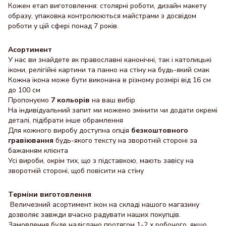
Кожен етап виготовлення: столярні роботи, дизайн макету
образу, упаковка контролюються майстрами з досвідом
роботи у цій сфері понад 7 років.
Асортимент
У нас ви знайдете як православні канонічні, так і католицькі
ікони, релігійні картини та панно на стіну на будь-який смак
Кожна ікона може бути виконана в різному розмірі від 16 см
до 100 см
Пропонуємо
7 кольорів
на ваш вибір
На індивідуальний запит ми можемо змінити чи додати окремі
деталі, підібрати інше обрамлення
Для кожного виробу доступна опція
безкоштовного
гравіювання
будь-якого тексту на зворотній стороні за
бажанням клієнта
Усі вироби, окрім тих, що з підставкою, мають завісу на
зворотній стороні, щоб повісити на стіну
Терміни виготовлення
Величезний асортимент ікон на складі нашого магазину
дозволяє завжди вчасно радувати наших покупців.
Замовлення буде надіслано протягом 1-2 х робочого, якщо