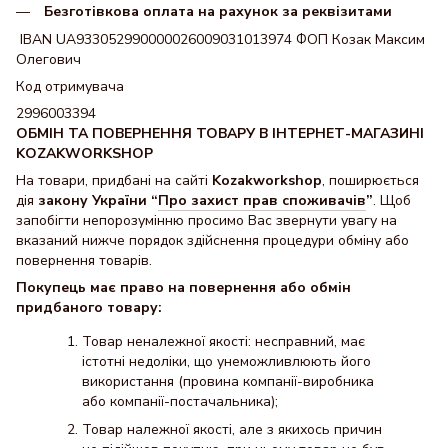
Безготівкова оплата на рахунок за реквізитами
IBAN UA933052990000026009031013974 ФОП Козак Максим
Олегович
Код отримувача
2996003394
ОБМІН ТА ПОВЕРНЕННЯ ТОВАРУ В ІНТЕРНЕТ-МАГАЗИНІ
KOZAKWORKSHOP
На товари, придбані на сайті
Kozakworkshop
, поширюється
дія
закону України “
Про захист прав споживачів
”
. Щоб
запобігти непорозумінню просимо Вас звернути увагу на
вказаний нижче порядок здійснення процедури обміну або
повернення товарів.
Покупець має право на повернення або обмін
придбаного товару:
Товар неналежної якості: несправний, має
істотні недоліки, що унеможливлюють його
використання (провина компанії-виробника
або компанії-постачальника);
Товар належної якості, але з якихось причин