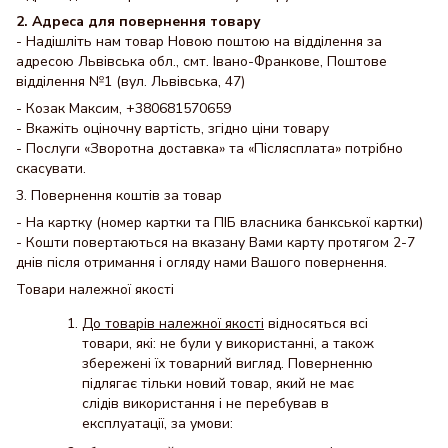
2. Адреса для повернення товару
- Надішліть нам товар Новою поштою на відділення за
адресою Львівська обл., смт. Івано-Франкове, Поштове
відділення №1 (вул. Львівська, 47)
- Козак Максим, +380681570659
- Вкажіть оціночну вартість, згідно ціни товару
- Послуги «Зворотна доставка» та «Післясплата» потрібно
скасувати.
3. Повернення коштів за товар
- На картку (номер картки та ПІБ власника банкської картки)
- Кошти повертаються на вказану Вами карту протягом 2-7
днів після отримання і огляду нами Вашого повернення.
Товари належної якості
До товарів належної якості
відносяться всі
товари, які: не були у використанні, а також
збережені їх товарний вигляд. Поверненню
підлягає тільки новий товар, який не має
слідів використання і не перебував в
експлуатації, за умови: