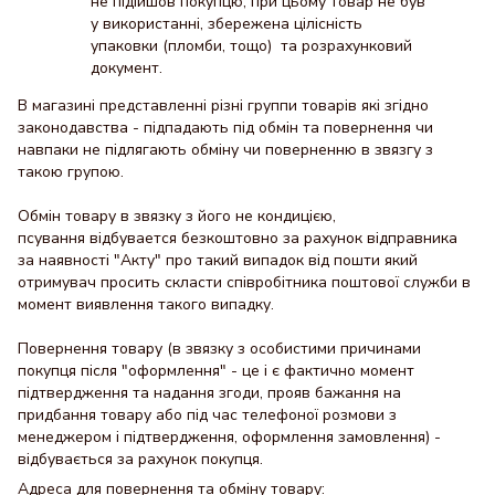
не підійшов покупцю, при цьому товар не був
у використанні, збережена цілісність
упаковки (пломби, тощо) та розрахунковий
документ.
В магазині представленні різні группи товарів які згідно
законодавства - підпадають під обмін та повернення чи
навпаки не підлягають обміну чи поверненню в звязгу з
такою групою.
Обмін товару в звязку з його не кондицією,
псування відбувается безкоштовно за рахунок відправника
за наявності "Акту" про такий випадок від пошти який
отримувач просить скласти співробітника поштової служби в
момент виявлення такого випадку.
Повернення товару (в звязку з особистими причинами
покупця після "оформлення" - це і є фактично момент
підтвердження та надання згоди, прояв бажання на
придбання товару або під час телефоної розмови з
менеджером і підтвердження, оформлення замовлення) -
відбувається за рахунок покупця.
Адреса для повернення та обміну товару: