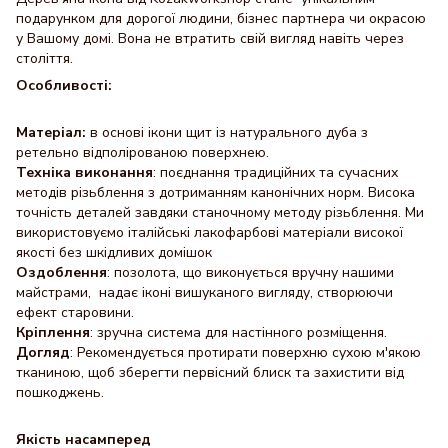
подарунком для дорогої людини, бізнес партнера чи окрасою
у Вашому домі. Вона не втратить свій вигляд навіть через
століття.
Особливості:
Матеріал:
в основі ікони щит із натурального дуба з
ретельно відполірованою поверхнею.
Техніка виконання
: поєднання традиційних та сучасних
методів різьблення з дотриманням канонічних норм. Висока
точність деталей завдяки станочному методу різьблення. Ми
використовуємо італійські лакофарбові матеріали високої
якості без шкідливих домішок
Оздоблення
: позолота, що виконується вручну нашими
майстрами, надає іконі вишуканого вигляду, створюючи
ефект старовини.
Кріплення
: зручна система для настінного розміщення.
Догляд
: Рекомендується протирати поверхню сухою м'якою
тканиною, щоб зберегти первісний блиск та захистити від
пошкоджень.
Якість насамперед