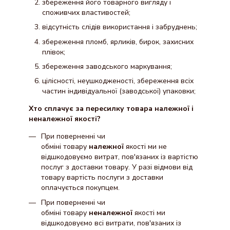
збереження його товарного вигляду і
споживчих властивостей;
відсутність слідів використання і забруднень;
збереження пломб, ярликів, бирок, захисних
плівок;
збереження заводського маркування;
цілісності, неушкодженості, збереження всіх
частин індивідуальної (заводської) упаковки;
Хто сплачує за пересилку товара належної і
неналежної якості?
При поверненні чи
обміні товару
належної
якості ми не
відшкодовуємо витрат, пов'язаних із вартістю
послуг з доставки товару. У разі відмови від
товару вартість послуги з доставки
оплачується покупцем.
При поверненні чи
обміні товару
неналежної
якості ми
відшкодовуємо всі витрати, пов'язаних із