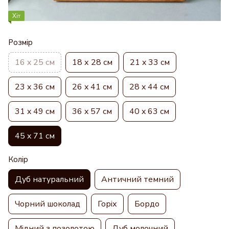
Хіт
Розмір
16 x 25 см
18 х 28 см
21 x 33 см
23 x 36 см
26 x 41 см
28 x 44 см
31 x 49 см
36 x 57 см
40 x 63 см
45 x 71 см
Колір
Дуб натуральний
Античний темний
Чорний шоколад
Горіх
Бордо
Мідний з позолотою
Дуб молочний