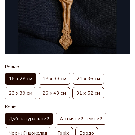
Розмір
16 x 28 см
18 х 33 см
21 x 36 см
23 x 39 см
26 x 43 см
31 х 52 см
Колір
Дуб натуральний
Античний темний
Чорний шоколад
Горіх
Бордо