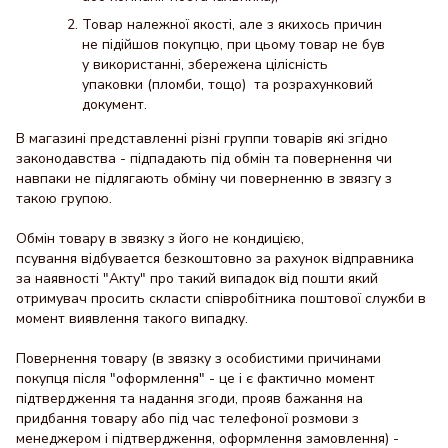
Товар належної якості, але з якихось причин
не підійшов покупцю, при цьому товар не був
у використанні, збережена цілісність
упаковки (пломби, тощо) та розрахунковий
документ.
В магазині представленні різні группи товарів які згідно
законодавства - підпадають під обмін та повернення чи
навпаки не підлягають обміну чи поверненню в звязгу з
такою групою.
Обмін товару в звязку з його не кондицією,
псування відбувается безкоштовно за рахунок відправника
за наявності "Акту" про такий випадок від пошти який
отримувач просить скласти співробітника поштової служби в
момент виявлення такого випадку.
Повернення товару (в звязку з особистими причинами
покупця після "оформлення" - це і є фактично момент
підтвердження та надання згоди, прояв бажання на
придбання товару або під час телефоної розмови з
менеджером і підтвердження, оформлення замовлення) -