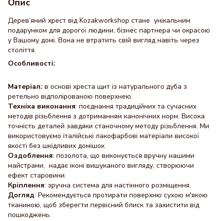
Опис
Дерев’яний хрест від Kozakworkshop стане унікальним
подарунком для дорогої людини, бізнес партнера чи окрасою
у Вашому домі. Вона не втратить свій вигляд навіть через
століття.
Особливості:
Матеріал:
в основі хреста щит із натурального дуба з
ретельно відполірованою поверхнею.
Техніка виконання
: поєднання традиційних та сучасних
методів різьблення з дотриманням канонічних норм. Висока
точність деталей завдяки станочному методу різьблення. Ми
використовуємо італійські лакофарбові матеріали високої
якості без шкідливих домішок
Оздоблення
: позолота, що виконується вручну нашими
майстрами, надає іконі вишуканого вигляду, створюючи
ефект старовини.
Кріплення
: зручна система для настінного розміщення.
Догляд
: Рекомендується протирати поверхню сухою м'якою
тканиною, щоб зберегти первісний блиск та захистити від
пошкоджень.