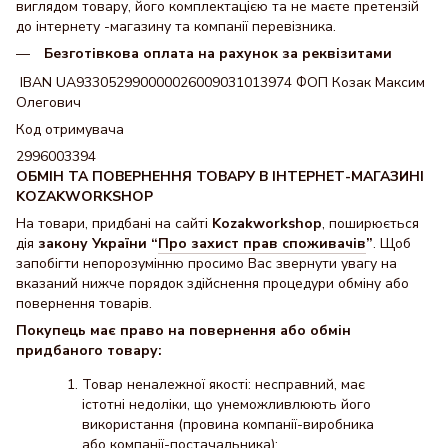
виглядом товару, його комплектацією та не маєте претензій
до інтернету -магазину та компанії перевізника.
Безготівкова оплата на рахунок за реквізитами
IBAN UA933052990000026009031013974 ФОП Козак Максим
Олегович
Код отримувача
2996003394
ОБМІН ТА ПОВЕРНЕННЯ ТОВАРУ В ІНТЕРНЕТ-МАГАЗИНІ
KOZAKWORKSHOP
На товари, придбані на сайті
Kozakworkshop
, поширюється
дія
закону України “
Про захист прав споживачів
”
. Щоб
запобігти непорозумінню просимо Вас звернути увагу на
вказаний нижче порядок здійснення процедури обміну або
повернення товарів.
Покупець має право на повернення або обмін
придбаного товару:
Товар неналежної якості: несправний, має
істотні недоліки, що унеможливлюють його
використання (провина компанії-виробника
або компанії-постачальника);