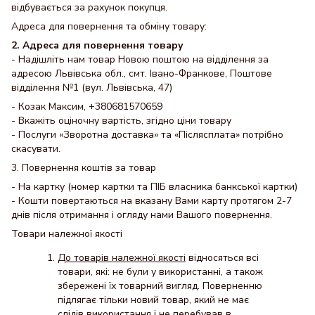
відбувається за рахунок покупця.
Адреса для повернення та обміну товару:
2. Адреса для повернення товару
- Надішліть нам товар Новою поштою на відділення за
адресою Львівська обл., смт. Івано-Франкове, Поштове
відділення №1 (вул. Львівська, 47)
- Козак Максим, +380681570659
- Вкажіть оціночну вартість, згідно ціни товару
- Послуги «Зворотна доставка» та «Післясплата» потрібно
скасувати.
3. Повернення коштів за товар
- На картку (номер картки та ПІБ власника банкської картки)
- Кошти повертаються на вказану Вами карту протягом 2-7
днів після отримання і огляду нами Вашого повернення.
Товари належної якості
До товарів належної якості
відносяться всі
товари, які: не були у використанні, а також
збережені їх товарний вигляд. Поверненню
підлягає тільки новий товар, який не має
слідів використання і не перебував в