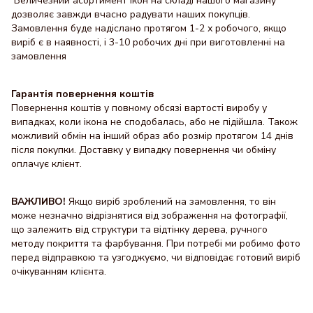
Величезний асортимент ікон на складі нашого магазину
дозволяє завжди вчасно радувати наших покупців.
Замовлення буде надіслано протягом 1-2 х робочого, якщо
виріб є в наявності, і 3-10 робочих дні при виготовленні на
замовлення
Гарантія повернення коштів
Повернення коштів у повному обсязі вартості виробу у
випадках, коли ікона не сподобалась, або не підійшла. Також
можливий обмін на інший образ або розмір протягом 14 днів
після покупки. Доставку y випадку повернення чи обміну
оплачує клієнт.
ВАЖЛИВО!
Якщо виріб зроблений на замовлення, то він
може незначно відрізнятися від зображення на фотографії,
що залежить від структури та відтінку дерева, ручного
методу покриття та фарбування. При потребі ми робимо фото
перед відправкою та узгоджуємо, чи відповідає готовий виріб
очікуванням клієнта.