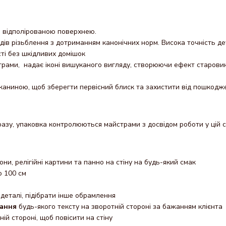
о відполірованою поверхнею.
одів різьблення з дотриманням канонічних норм. Висока точність д
сті без шкідливих домішок
трами, надає іконі вишуканого вигляду, створюючи ефект старови
каниною, щоб зберегти первісний блиск та захистити від пошкодж
азу, упаковка контролюються майстрами з досвідом роботи у цій с
кони, релігійні картини та панно на стіну на будь-який смак
о 100 см
деталі, підібрати інше обрамлення
ання
будь-якого тексту на зворотній стороні за бажанням клієнта
ній стороні, щоб повісити на стіну