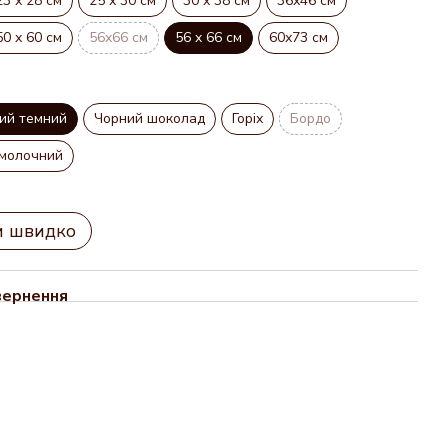
23 х 28 см
25 х 30 см
30 х 38 см
36х46 см
50 х 60 см
56х66 см
56 x 66 см
60х73 см
ий темний
Чорний шоколад
Горіх
Бордо
молочний
и швидко
вернення