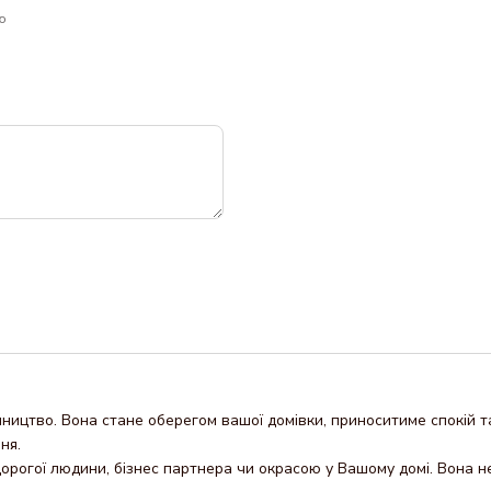
ю
упництво. Вона стане оберегом вашої домівки, приноситиме спокій т
ня.
орогої людини, бізнес партнера чи окрасою у Вашому домі. Вона не