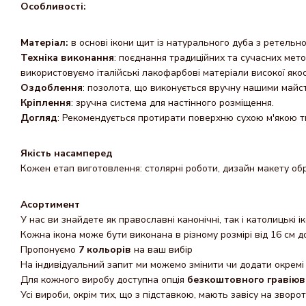
Особливості:
Матеріал:
в основі ікони щит із натурального дуба з ретельн
Техніка виконання
: поєднання традиційних та сучасних мет
використовуємо італійські лакофарбові матеріали високої яко
Оздоблення
: позолота, що виконується вручну нашими майс
Кріплення
: зручна система для настінного розміщення.
Догляд
: Рекомендується протирати поверхню сухою м'якою т
Якість насамперед
Кожен етап виготовлення: столярні роботи, дизайн макету обр
Асортимент
У нас ви знайдете як православні канонічні, так і католицькі і
Кожна ікона може бути виконана в різному розмірі від 16 см д
Пропонуємо
7 кольорів
на ваш вибір
На індивідуальний запит ми можемо змінити чи додати окремі 
Для кожного виробу доступна опція
безкоштовного гравіюв
Усі вироби, окрім тих, що з підставкою, мають завісу на зворот