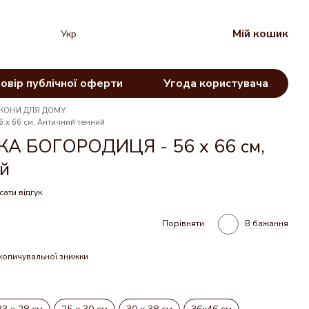
Мій кошик
Укр
овір публічної оферти
Угода користувача
ІКОНИ ДЛЯ ДОМУ
х 66 см, Античний темний
 БОГОРОДИЦЯ - 56 х 66 см,
й
ати відгук
Порівняти
В бажання
копичувальної знижки