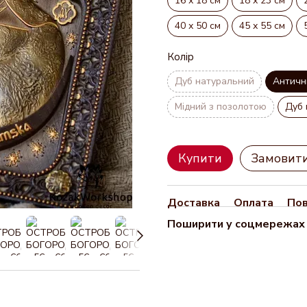
16 х 18 см
18 х 23 см
40 х 50 см
45 х 55 см
Колір
Дуб натуральний
Античн
Мідний з позолотою
Дуб 
Купити
Замовит
Доставка
Оплата
По
Поширити у соцмережах