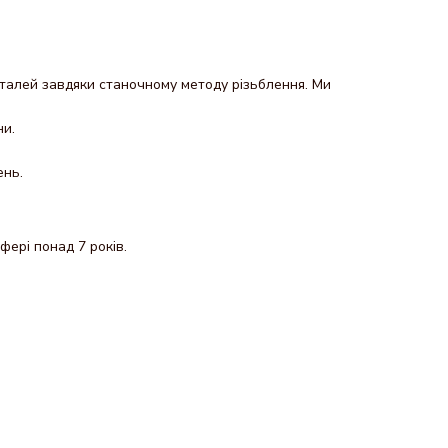
еталей завдяки станочному методу різьблення. Ми
ни.
ень.
фері понад 7 років.