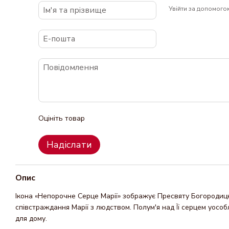
Увійти за допомого
Оцініть товар
Надіслати
Опис
Ікона «Непорочне Серце Марії» зображує Пресвяту Богородицю
співстраждання Марії з людством. Полум'я над Її серцем уосо
для дому.