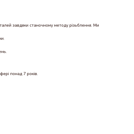
еталей завдяки станочному методу різьблення. Ми
ни.
ень.
фері понад 7 років.