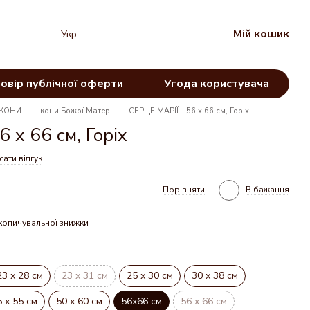
Мій кошик
Укр
овір публічної оферти
Угода користувача
ІКОНИ
Ікони Божої Матері
СЕРЦЕ МАРІЇ - 56 х 66 см, Горіх
 х 66 см, Горіх
ати відгук
Порівняти
В бажання
копичувальної знижки
23 х 28 см
23 x 31 см
25 х 30 см
30 х 38 см
5 х 55 см
50 х 60 см
56х66 см
56 x 66 см