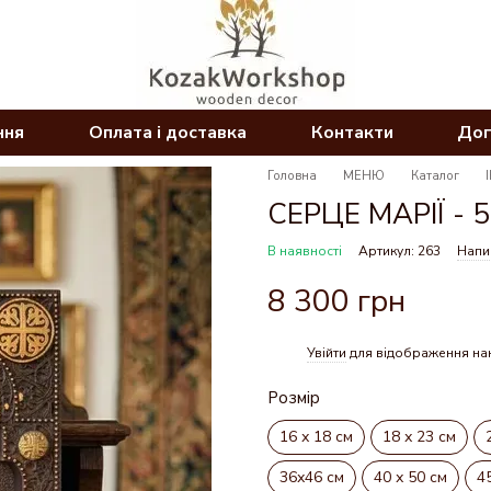
ння
Оплата і доставка
Контакти
Дог
Головна
МЕНЮ
Каталог
СЕРЦЕ МАРІЇ - 56
В наявності
Артикул: 263
Напис
8 300 грн
Увійти
для відображення на
%
Розмір
16 х 18 см
18 х 23 см
36х46 см
40 х 50 см
4