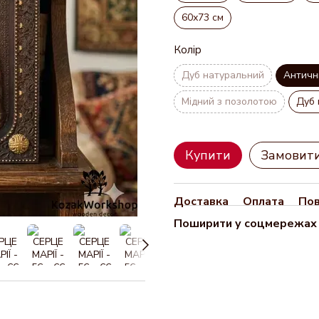
60х73 см
Колір
Дуб натуральний
Античн
Мідний з позолотою
Дуб 
Купити
Замовит
Доставка
Оплата
По
Поширити у соцмережах