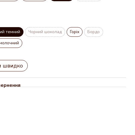
ий темний
Чорний шоколад
Горіх
Бордо
молочний
и швидко
вернення