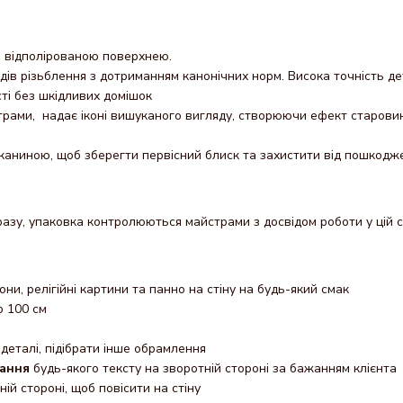
о відполірованою поверхнею.
одів різьблення з дотриманням канонічних норм. Висока точність д
сті без шкідливих домішок
трами, надає іконі вишуканого вигляду, створюючи ефект старови
каниною, щоб зберегти первісний блиск та захистити від пошкодж
азу, упаковка контролюються майстрами з досвідом роботи у цій с
кони, релігійні картини та панно на стіну на будь-який смак
о 100 см
деталі, підібрати інше обрамлення
ання
будь-якого тексту на зворотній стороні за бажанням клієнта
ній стороні, щоб повісити на стіну