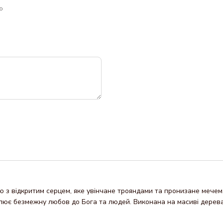
ю
 з відкритим серцем, яке увінчане трояндами та пронизане мечем.
блює безмежну любов до Бога та людей. Виконана на масиві дерева,