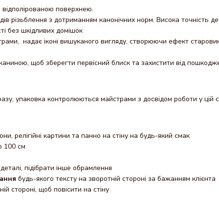
о відполірованою поверхнею.
одів різьблення з дотриманням канонічних норм. Висока точність д
сті без шкідливих домішок
трами, надає іконі вишуканого вигляду, створюючи ефект старови
каниною, щоб зберегти первісний блиск та захистити від пошкодж
азу, упаковка контролюються майстрами з досвідом роботи у цій с
кони, релігійні картини та панно на стіну на будь-який смак
о 100 см
деталі, підібрати інше обрамлення
ання
будь-якого тексту на зворотній стороні за бажанням клієнта
ній стороні, щоб повісити на стіну