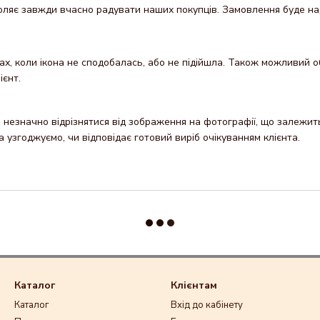
яє завжди вчасно радувати наших покупців. Замовлення буде надісл
х, коли ікона не сподобалась, або не підійшла. Також можливий об
ієнт.
незначно відрізнятися від зображення на фотографії, що залежить 
узгоджуємо, чи відповідає готовий виріб очікуванням клієнта.
Каталог
Клієнтам
Каталог
Вхід до кабінету