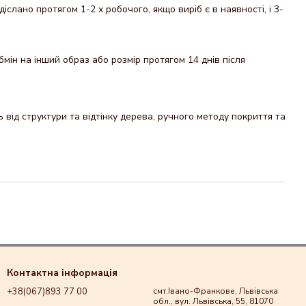
ано протягом 1-2 х робочого, якщо виріб є в наявності, і 3-
мін на інший образ або розмір протягом 14 днів після
від структури та відтінку дерева, ручного методу покриття та
Контактна інформація
+38(067)893 77 00
смт.Івано-Франкове, Львівська
обл., вул. Львівська, 55, 81070