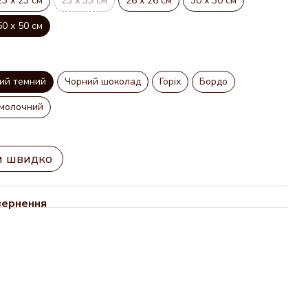
23 х 23 см
23 х 33 см
26 х 26 см
30 х 30 см
50 х 50 см
ий темний
Чорний шоколад
Горіх
Бордо
молочний
и швидко
вернення