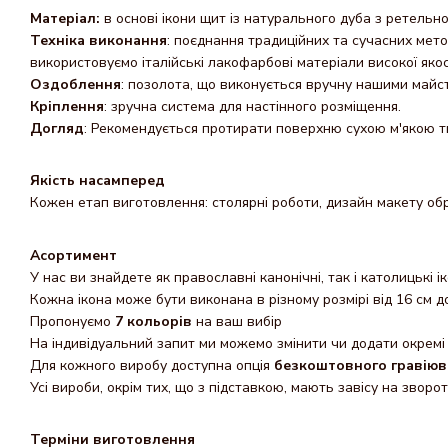
Матеріал:
в основі ікони щит із натурального дуба з ретельн
Техніка виконання
: поєднання традиційних та сучасних мет
використовуємо італійські лакофарбові матеріали високої яко
Оздоблення
: позолота, що виконується вручну нашими майс
Кріплення
: зручна система для настінного розміщення.
Догляд
: Рекомендується протирати поверхню сухою м'якою т
Якість насамперед
Кожен етап виготовлення: столярні роботи, дизайн макету обр
Асортимент
У нас ви знайдете як православні канонічні, так і католицькі і
Кожна ікона може бути виконана в різному розмірі від 16 см д
Пропонуємо
7 кольорів
на ваш вибір
На індивідуальний запит ми можемо змінити чи додати окремі 
Для кожного виробу доступна опція
безкоштовного гравіюв
Усі вироби, окрім тих, що з підставкою, мають завісу на зворот
Терміни виготовлення