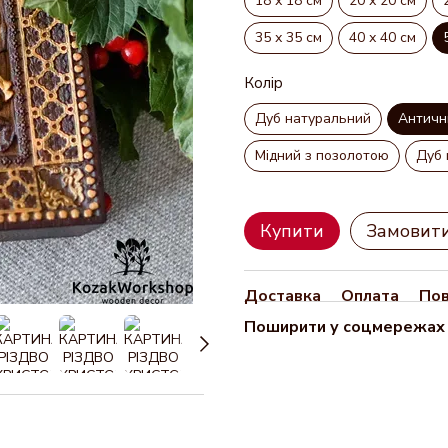
18 х 18 см
20 х 20 см
35 х 35 см
40 х 40 см
Колір
Дуб натуральний
Античн
Мідний з позолотою
Дуб 
Купити
Замовит
Доставка
Оплата
По
Поширити у соцмережах