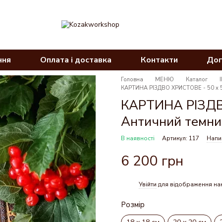
ння
Оплата і доставка
Контакти
Дог
Головна
МЕНЮ
Каталог
КАРТИНА РІЗДВО ХРИСТОВЕ - 50 х 5
КАРТИНА РІЗДВО
Античний темни
В наявності
Артикул: 117
Напис
6 200 грн
Увійти
для відображення на
%
Розмір