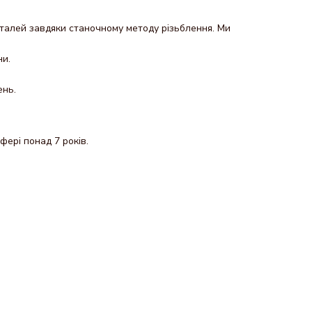
еталей завдяки станочному методу різьблення. Ми
ни.
ень.
фері понад 7 років.