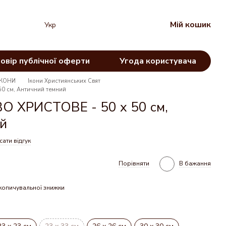
Мій кошик
Укр
овір публічної оферти
Угода користувача
ІКОНИ
Ікони Християнських Свят
0 см, Античний темний
 ХРИСТОВЕ - 50 х 50 см,
й
ати відгук
Порівняти
В бажання
копичувальної знижки