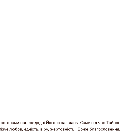
постолами напередодні Його страждань. Саме під час Тайної
ізує любов, єдність, віру, жертовність і Боже благословення.