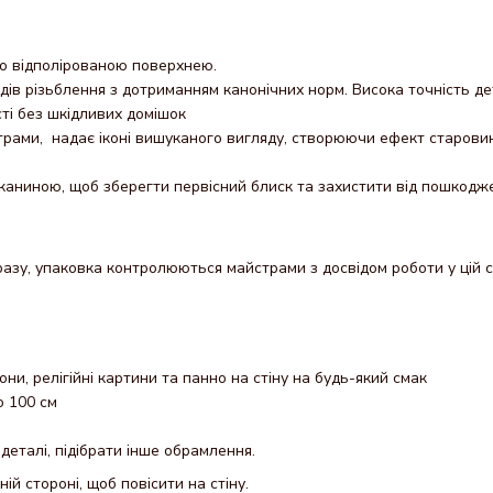
но відполірованою поверхнею.
одів різьблення з дотриманням канонічних норм. Висока точність д
сті без шкідливих домішок
трами, надає іконі вишуканого вигляду, створюючи ефект старови
каниною, щоб зберегти первісний блиск та захистити від пошкодж
азу, упаковка контролюються майстрами з досвідом роботи у цій с
кони, релігійні картини та панно на стіну на будь-який смак
о 100 см
деталі, підібрати інше обрамлення.
ній стороні, щоб повісити на стіну.