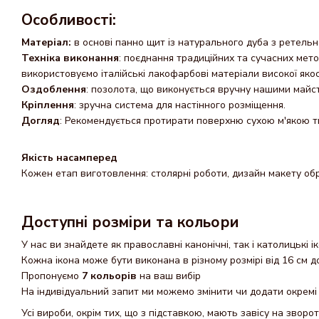
Особливості:
Матеріал:
в основі панно щит із натурального дуба з ретель
Техніка виконання
: поєднання традиційних та сучасних мет
використовуємо італійські лакофарбові матеріали високої яко
Оздоблення
: позолота, що виконується вручну нашими майс
Кріплення
: зручна система для настінного розміщення.
Догляд
: Рекомендується протирати поверхню сухою м'якою т
Якість насамперед
Кожен етап виготовлення: столярні роботи, дизайн макету обр
Доступні розміри та кольори
У нас ви знайдете як православні канонічні, так і католицькі і
Кожна ікона може бути виконана в різному розмірі від 16 см д
Пропонуємо
7 кольорів
на ваш вибір
На індивідуальний запит ми можемо змінити чи додати окремі 
Усі вироби, окрім тих, що з підставкою, мають завісу на зворот