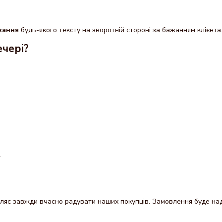
ювання
будь-якого тексту на зворотній стороні за бажанням клієнта
ечері?
.
яє завжди вчасно радувати наших покупців. Замовлення буде надісл