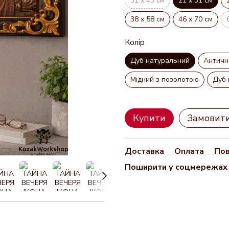
31 х 43 см
21 х 31 см
38 х 58 см
46 х 70 см
Колір
Дуб натуральний
Античн
Мідний з позолотою
Дуб 
Купити
Замовит
Доставка
Оплата
По
Поширити у соцмережах