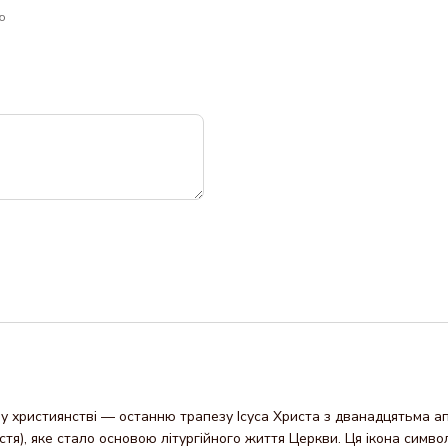
ю
у християнстві — останню трапезу Ісуса Христа з дванадцятьма а
тя), яке стало основою літургійного життя Церкви. Ця ікона символ