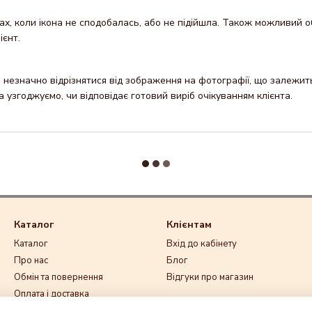
х, коли ікона не сподобалась, або не підійшла. Також можливий об
ієнт.
незначно відрізнятися від зображення на фотографії, що залежить 
узгоджуємо, чи відповідає готовий виріб очікуванням клієнта.
Каталог
Клієнтам
Каталог
Вхід до кабінету
Про нас
Блог
Обмін та повернення
Відгуки про магазин
Оплата і доставка
Ми в соцмережах
Контакти