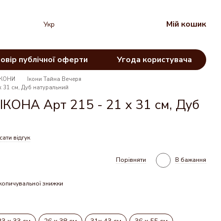
Мій кошик
Укр
овір публічної оферти
Угода користувача
ІКОНИ
Ікони Тайна Вечеря
 31 см, Дуб натуральний
КОНА Арт 215 - 21 х 31 см, Дуб
ати відгук
Порівняти
В бажання
копичувальної знижки