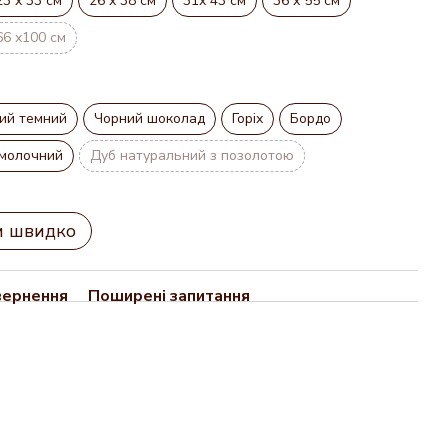
23 х 33 см
26 х 38 см
31х 43 см
36 х 55 см
66 х100 см
ий темний
Чорний шоколад
Горіх
Бордо
молочний
Дуб натуральний з позолотою
и швидко
вернення
Поширені запитання