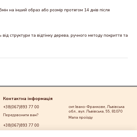
мін на інший образ або розмір протягом 14 днів після
від структури та відтінку дерева, ручного методу покриття та
Контактна інформація
+38(067)893 77 00
смт.Івано-Франкове, Львівська
обл., вул. Львівська, 55, 81070
Передзвонити вам?
Мапа проїзду
+38(067)893 77 00
+38(067)893 77 00