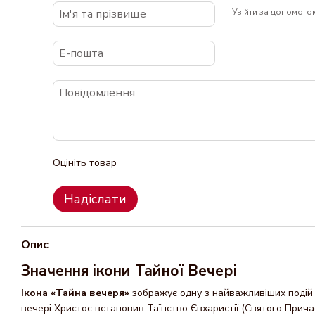
Увійти за допомого
Оцініть товар
Надіслати
Опис
Значення ікони Тайної Вечері
Ікона «Тайна вечеря»
зображує одну з найважливіших подій 
вечері Христос встановив Таїнство Євхаристії (Святого Причас