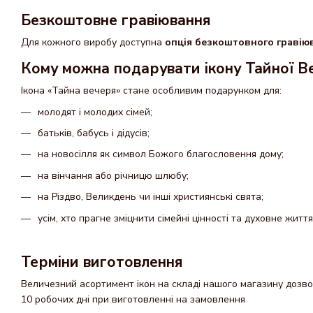
Безкоштовне гравіювання
Для кожного виробу доступна
опція безкоштовного граві
Кому можна подарувати ікону Тайної В
Ікона «Тайна вечеря» стане особливим подарунком для:
молодят і молодих сімей;
батьків, бабусь і дідусів;
на новосілля як символ Божого благословення дому;
на вінчання або річницю шлюбу;
на Різдво, Великдень чи інші християнські свята;
усім, хто прагне зміцнити сімейні цінності та духовне життя
Терміни виготовлення
Величезний асортимент ікон на складі нашого магазину дозвол
10 робочих дні при виготовленні на замовлення