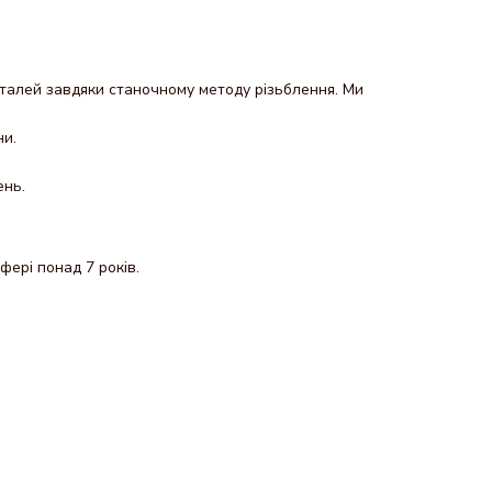
еталей завдяки станочному методу різьблення. Ми
ни.
ень.
фері понад 7 років.