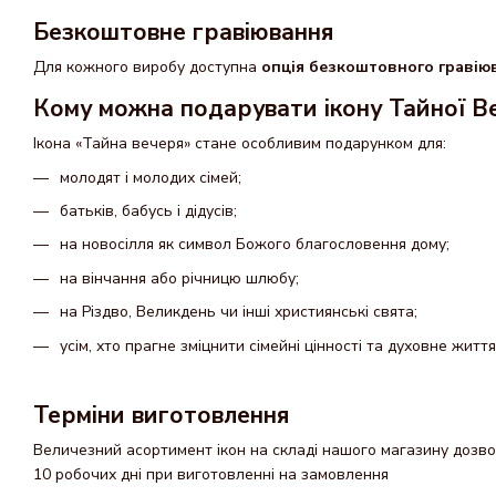
Безкоштовне гравіювання
Для кожного виробу доступна
опція безкоштовного граві
Кому можна подарувати ікону Тайної В
Ікона «Тайна вечеря» стане особливим подарунком для:
молодят і молодих сімей;
батьків, бабусь і дідусів;
на новосілля як символ Божого благословення дому;
на вінчання або річницю шлюбу;
на Різдво, Великдень чи інші християнські свята;
усім, хто прагне зміцнити сімейні цінності та духовне життя
Терміни виготовлення
Величезний асортимент ікон на складі нашого магазину дозвол
10 робочих дні при виготовленні на замовлення