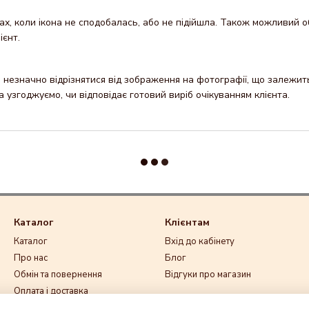
х, коли ікона не сподобалась, або не підійшла. Також можливий об
ієнт.
незначно відрізнятися від зображення на фотографії, що залежить 
узгоджуємо, чи відповідає готовий виріб очікуванням клієнта.
Каталог
Клієнтам
Каталог
Вхід до кабінету
Про нас
Блог
Обмін та повернення
Відгуки про магазин
Оплата і доставка
Ми в соцмережах
Контакти