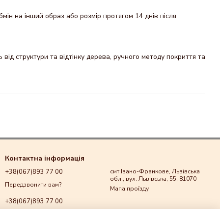
мін на інший образ або розмір протягом 14 днів після
від структури та відтінку дерева, ручного методу покриття та
Контактна інформація
+38(067)893 77 00
смт.Івано-Франкове, Львівська
обл., вул. Львівська, 55, 81070
Передзвонити вам?
Мапа проїзду
+38(067)893 77 00
+38(067)893 77 00