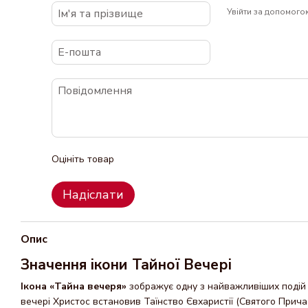
Увійти за допомого
Оцініть товар
Надіслати
Опис
Значення ікони Тайної Вечері
Ікона «Тайна вечеря»
зображує одну з найважливіших подій 
вечері Христос встановив Таїнство Євхаристії (Святого Причас