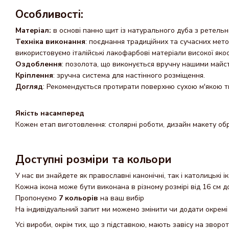
Особливості:
Матеріал:
в основі панно щит із натурального дуба з ретель
Техніка виконання
: поєднання традиційних та сучасних мет
використовуємо італійські лакофарбові матеріали високої яко
Оздоблення
: позолота, що виконується вручну нашими майс
Кріплення
: зручна система для настінного розміщення.
Догляд
: Рекомендується протирати поверхню сухою м'якою т
Якість насамперед
Кожен етап виготовлення: столярні роботи, дизайн макету обр
Доступні розміри та кольори
У нас ви знайдете як православні канонічні, так і католицькі і
Кожна ікона може бути виконана в різному розмірі від 16 см д
Пропонуємо
7 кольорів
на ваш вибір
На індивідуальний запит ми можемо змінити чи додати окремі 
Усі вироби, окрім тих, що з підставкою, мають завісу на зворот