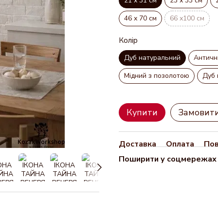
21 х 31 см
23 х 33 см
46 х 70 см
66 х100 см
Колір
Дуб натуральний
Античн
Мідний з позолотою
Дуб 
Купити
Замовит
Доставка
Оплата
По
Поширити у соцмережах