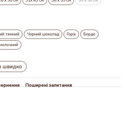
26 х 38 см
31х 43 см
36 х 55 см
38 х 58 см
ий темний
Чорний шоколад
Горіх
Бордо
молочний
и швидко
вернення
Поширені запитання