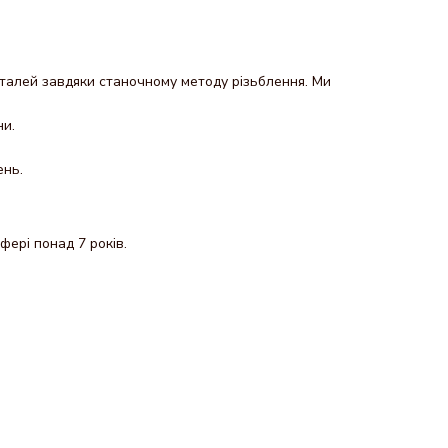
еталей завдяки станочному методу різьблення. Ми
ни.
ень.
фері понад 7 років.