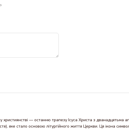
ю
у християнстві — останню трапезу Ісуса Христа з дванадцятьма а
тя), яке стало основою літургійного життя Церкви. Ця ікона символ