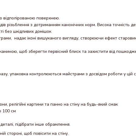
но відполірованою поверхнею.
одів різьблення з дотриманням канонічних норм. Висока точність д
сті без шкідливих домішок
трами, надає іконі вишуканого вигляду, створюючи ефект старови
каниною, щоб зберегти первісний блиск та захистити від пошкодж
азу, упаковка контролюються майстрами з досвідом роботи у цій с
кони, релігійні картини та панно на стіну на будь-який смак
о 100 см
деталі, підібрати інше обрамлення.
ній стороні, щоб повісити на стіну.