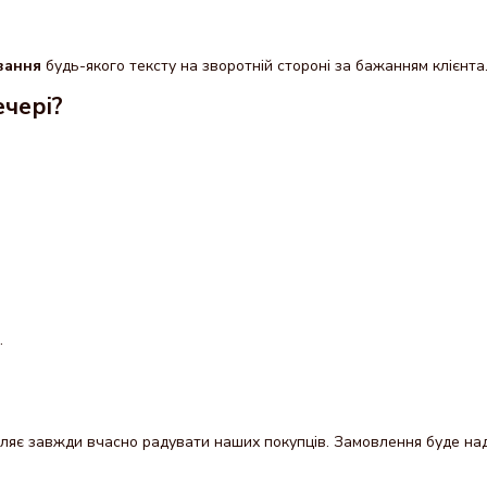
ювання
будь-якого тексту на зворотній стороні за бажанням клієнта
ечері?
.
яє завжди вчасно радувати наших покупців. Замовлення буде надісл