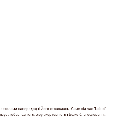
постолами напередодні Його страждань. Саме під час Тайної
ізує любов, єдність, віру, жертовність і Боже благословення.