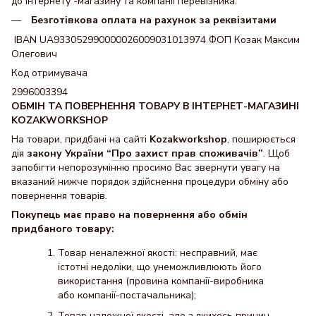
до інтернету -магазину та компанії перевізника.
Безготівкова оплата на рахунок за реквізитами
IBAN UA933052990000026009031013974 ФОП Козак Максим
Олегович
Код отримувача
2996003394
ОБМІН ТА ПОВЕРНЕННЯ ТОВАРУ В ІНТЕРНЕТ-МАГАЗИНІ
KOZAKWORKSHOP
На товари, придбані на сайті
Kozakworkshop
, поширюється
дія
закону України “
Про захист прав споживачів
”
. Щоб
запобігти непорозумінню просимо Вас звернути увагу на
вказаний нижче порядок здійснення процедури обміну або
повернення товарів.
Покупець має право на повернення або обмін
придбаного товару:
Товар неналежної якості: несправний, має
істотні недоліки, що унеможливлюють його
використання (провина компанії-виробника
або компанії-постачальника);
Товар належної якості, але з якихось причин