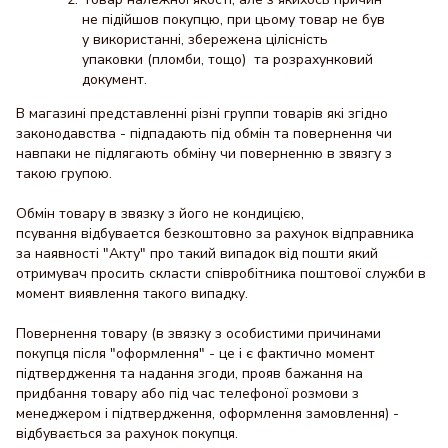
не підійшов покупцю, при цьому товар не був
у використанні, збережена цілісність
упаковки (пломби, тощо) та розрахунковий
документ.
В магазині представленні різні группи товарів які згідно
законодавства - підпадають під обмін та повернення чи
навпаки не підлягають обміну чи поверненню в звязгу з
такою групою.
Обмін товару в звязку з його не кондицією,
псування відбувается безкоштовно за рахунок відправника
за наявності "Акту" про такий випадок від пошти який
отримувач просить скласти співробітника поштової служби в
момент виявлення такого випадку.
Повернення товару (в звязку з особистими причинами
покупця після "оформлення" - це і є фактично момент
підтвердження та надання згоди, прояв бажання на
придбання товару або під час телефоної розмови з
менеджером і підтвердження, оформлення замовлення) -
відбувається за рахунок покупця.