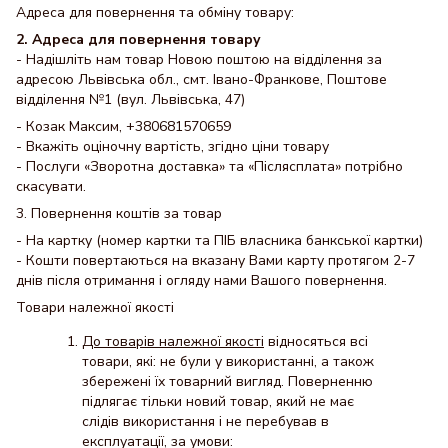
Адреса для повернення та обміну товару:
2. Адреса для повернення товару
- Надішліть нам товар Новою поштою на відділення за
адресою Львівська обл., смт. Івано-Франкове, Поштове
відділення №1 (вул. Львівська, 47)
- Козак Максим, +380681570659
- Вкажіть оціночну вартість, згідно ціни товару
- Послуги «Зворотна доставка» та «Післясплата» потрібно
скасувати.
3. Повернення коштів за товар
- На картку (номер картки та ПІБ власника банкської картки)
- Кошти повертаються на вказану Вами карту протягом 2-7
днів після отримання і огляду нами Вашого повернення.
Товари належної якості
До товарів належної якості
відносяться всі
товари, які: не були у використанні, а також
збережені їх товарний вигляд. Поверненню
підлягає тільки новий товар, який не має
слідів використання і не перебував в
експлуатації, за умови: