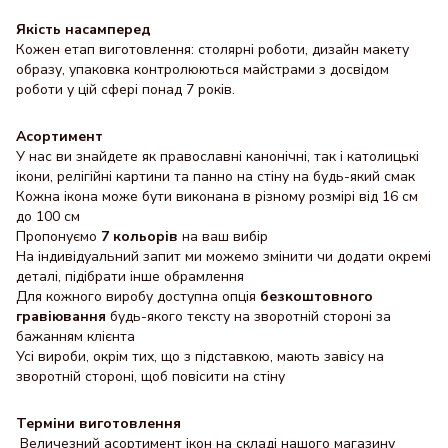
Якість насамперед
Кожен етап виготовлення: столярні роботи, дизайн макету
образу, упаковка контролюються майстрами з досвідом
роботи у цій сфері понад 7 років.
Асортимент
У нас ви знайдете як православні канонічні, так і католицькі
ікони, релігійні картини та панно на стіну на будь-який смак
Кожна ікона може бути виконана в різному розмірі від 16 см
до 100 см
Пропонуємо
7 кольорів
на ваш вибір
На індивідуальний запит ми можемо змінити чи додати окремі
деталі, підібрати інше обрамлення
Для кожного виробу доступна опція
безкоштовного
гравіювання
будь-якого тексту на зворотній стороні за
бажанням клієнта
Усі вироби, окрім тих, що з підставкою, мають завісу на
зворотній стороні, щоб повісити на стіну
Терміни виготовлення
Величезний асортимент ікон на складі нашого магазину