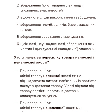
збереження його товарного вигляду і
споживчих властивостей;
відсутність слідів використання і забруднень;
збереження пломб, ярликів, бирок, захисних
плівок;
збереження заводського маркування;
цілісності, неушкодженості, збереження всіх
частин індивідуальної (заводської) упаковки;
Хто сплачує за пересилку товара належної і
неналежної якості?
При поверненні чи
обміні товару
належної
якості ми не
відшкодовуємо витрат, пов'язаних із вартістю
послуг з доставки товару. У разі відмови від
товару вартість послуги з доставки
оплачується покупцем.
При поверненні чи
обміні товару
неналежної
якості ми