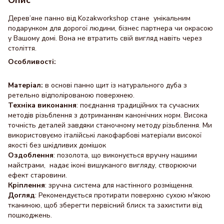
Дерев’яне панно від Kozakworkshop стане унікальним
подарунком для дорогої людини, бізнес партнера чи окрасою
у Вашому домі. Вона не втратить свій вигляд навіть через
століття.
Особливості:
Матеріал:
в основі панно щит із натурального дуба з
ретельно відполірованою поверхнею.
Техніка виконання
: поєднання традиційних та сучасних
методів різьблення з дотриманням канонічних норм. Висока
точність деталей завдяки станочному методу різьблення. Ми
використовуємо італійські лакофарбові матеріали високої
якості без шкідливих домішок
Оздоблення
: позолота, що виконується вручну нашими
майстрами, надає іконі вишуканого вигляду, створюючи
ефект старовини.
Кріплення
: зручна система для настінного розміщення.
Догляд
: Рекомендується протирати поверхню сухою м'якою
тканиною, щоб зберегти первісний блиск та захистити від
пошкоджень.