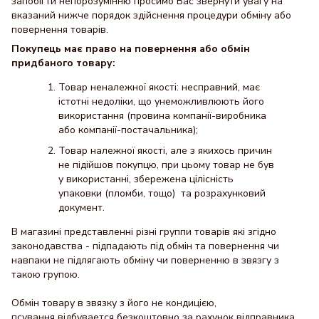
запобігти непорозумінню просимо Вас звернути увагу на
вказаний нижче порядок здійснення процедури обміну або
повернення товарів.
Покупець має право на повернення або обмін
придбаного товару:
Товар неналежної якості: несправний, має
істотні недоліки, що унеможливлюють його
використання (провина компанії-виробника
або компанії-постачальника);
Товар належної якості, але з якихось причин
не підійшов покупцю, при цьому товар не був
у використанні, збережена цілісність
упаковки (пломби, тощо) та розрахунковий
документ.
В магазині представленні різні группи товарів які згідно
законодавства - підпадають під обмін та повернення чи
навпаки не підлягають обміну чи поверненню в звязгу з
такою групою.
Обмін товару в звязку з його не кондицією,
псування відбувается безкоштовно за рахунок відправника