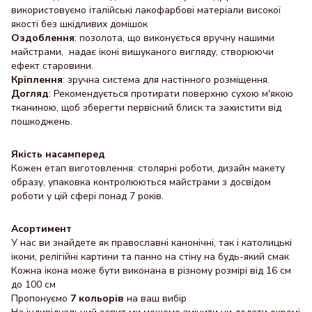
використовуємо італійські лакофарбові матеріали високої
якості без шкідливих домішок
Оздоблення
: позолота, що виконується вручну нашими
майстрами, надає іконі вишуканого вигляду, створюючи
ефект старовини.
Кріплення
: зручна система для настінного розміщення.
Догляд
: Рекомендується протирати поверхню сухою м'якою
тканиною, щоб зберегти первісний блиск та захистити від
пошкоджень.
Якість насамперед
Кожен етап виготовлення: столярні роботи, дизайн макету
образу, упаковка контролюються майстрами з досвідом
роботи у цій сфері понад 7 років.
Асортимент
У нас ви знайдете як православні канонічні, так і католицькі
ікони, релігійні картини та панно на стіну на будь-який смак
Кожна ікона може бути виконана в різному розмірі від 16 см
до 100 см
Пропонуємо
7 кольорів
на ваш вибір