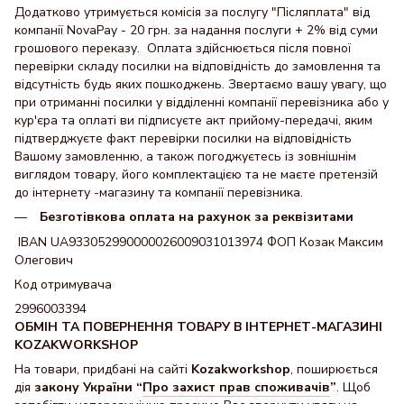
Додатково утримується комісія за послугу "Післяплата" від
компанії NovaPay - 20 грн. за надання послуги + 2% від суми
грошового переказу. Оплата здійснюється після повної
перевірки складу посилки на відповідність до замовлення та
відсутність будь яких пошкоджень. Звертаємо вашу увагу, що
при отриманні посилки у відділенні компанії перевізника або у
кур'єра та оплаті ви підписуєте акт прийому-передачі, яким
підтверджуєте факт перевірки посилки на відповідність
Вашому замовленню, а також погоджуєтесь із зовнішнім
виглядом товару, його комплектацією та не маєте претензій
до інтернету -магазину та компанії перевізника.
Безготівкова оплата на рахунок за реквізитами
IBAN UA933052990000026009031013974 ФОП Козак Максим
Олегович
Код отримувача
2996003394
ОБМІН ТА ПОВЕРНЕННЯ ТОВАРУ В ІНТЕРНЕТ-МАГАЗИНІ
KOZAKWORKSHOP
На товари, придбані на сайті
Kozakworkshop
, поширюється
дія
закону України “
Про захист прав споживачів
”
. Щоб