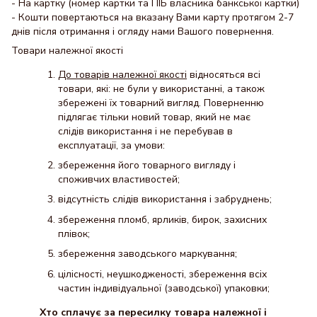
- На картку (номер картки та ПІБ власника банкської картки)
- Кошти повертаються на вказану Вами карту протягом 2-7
днів після отримання і огляду нами Вашого повернення.
Товари належної якості
До товарів належної якості
відносяться всі
товари, які: не були у використанні, а також
збережені їх товарний вигляд. Поверненню
підлягає тільки новий товар, який не має
слідів використання і не перебував в
експлуатації, за умови:
збереження його товарного вигляду і
споживчих властивостей;
відсутність слідів використання і забруднень;
збереження пломб, ярликів, бирок, захисних
плівок;
збереження заводського маркування;
цілісності, неушкодженості, збереження всіх
частин індивідуальної (заводської) упаковки;
Хто сплачує за пересилку товара належної і