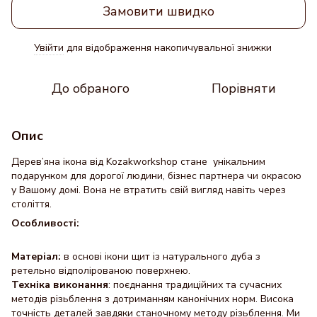
Замовити швидко
Увійти
для відображення накопичувальної знижки
%
До обраного
Порівняти
Опис
Дерев’яна ікона від Kozakworkshop стане унікальним
подарунком для дорогої людини, бізнес партнера чи окрасою
у Вашому домі. Вона не втратить свій вигляд навіть через
століття.
Особливості:
Матеріал:
в основі ікони щит із натурального дуба з
ретельно відполірованою поверхнею.
Техніка виконання
: поєднання традиційних та сучасних
методів різьблення з дотриманням канонічних норм. Висока
точність деталей завдяки станочному методу різьблення. Ми