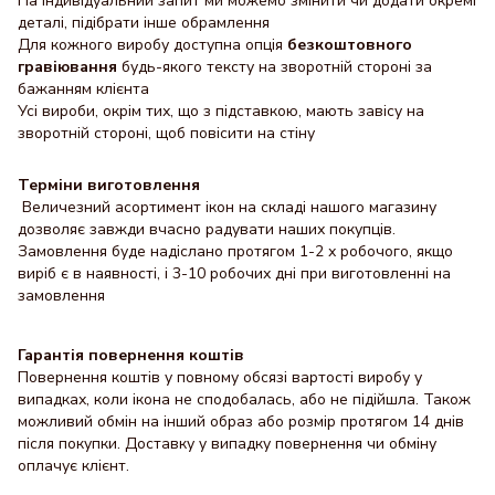
На індивідуальний запит ми можемо змінити чи додати окремі
деталі, підібрати інше обрамлення
Для кожного виробу доступна опція
безкоштовного
гравіювання
будь-якого тексту на зворотній стороні за
бажанням клієнта
Усі вироби, окрім тих, що з підставкою, мають завісу на
зворотній стороні, щоб повісити на стіну
Терміни виготовлення
Величезний асортимент ікон на складі нашого магазину
дозволяє завжди вчасно радувати наших покупців.
Замовлення буде надіслано протягом 1-2 х робочого, якщо
виріб є в наявності, і 3-10 робочих дні при виготовленні на
замовлення
Гарантія повернення коштів
Повернення коштів у повному обсязі вартості виробу у
випадках, коли ікона не сподобалась, або не підійшла. Також
можливий обмін на інший образ або розмір протягом 14 днів
після покупки. Доставку y випадку повернення чи обміну
оплачує клієнт.