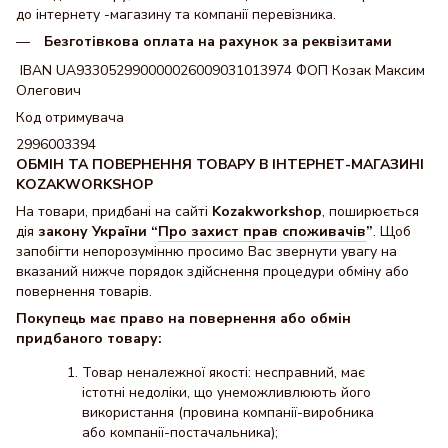
до інтернету -магазину та компанії перевізника.
Безготівкова оплата на рахунок за реквізитами
IBAN UA933052990000026009031013974 ФОП Козак Максим
Олегович
Код отримувача
2996003394
ОБМІН ТА ПОВЕРНЕННЯ ТОВАРУ В ІНТЕРНЕТ-МАГАЗИНІ
KOZAKWORKSHOP
На товари, придбані на сайті
Kozakworkshop
, поширюється
дія
закону України “
Про захист прав споживачів
”
. Щоб
запобігти непорозумінню просимо Вас звернути увагу на
вказаний нижче порядок здійснення процедури обміну або
повернення товарів.
Покупець має право на повернення або обмін
придбаного товару:
Товар неналежної якості: несправний, має
істотні недоліки, що унеможливлюють його
використання (провина компанії-виробника
або компанії-постачальника);