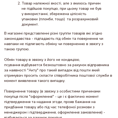
Товар належної якості, але з якихось причин
не підійшов покупцю, при цьому товар не був
у використанні, збережена цілісність
упаковки (пломби, тощо) та розрахунковий
документ.
В магазині представленні різні группи товарів які згідно
законодавства - підпадають під обмін та повернення чи
навпаки не підлягають обміну чи поверненню в звязгу з
такою групою.
Обмін товару в звязку з його не кондицією,
псування відбувается безкоштовно за рахунок відправника
за наявності "Акту" про такий випадок від пошти який
отримувач просить скласти співробітника поштової служби в
момент виявлення такого випадку.
Повернення товару (в звязку з особистими причинами
покупця після "оформлення" - це і є фактично момент
підтвердження та надання згоди, прояв бажання на
придбання товару або під час телефоної розмови з
менеджером і підтвердження, оформлення замовлення) -
відбувається за рахунок покупця.