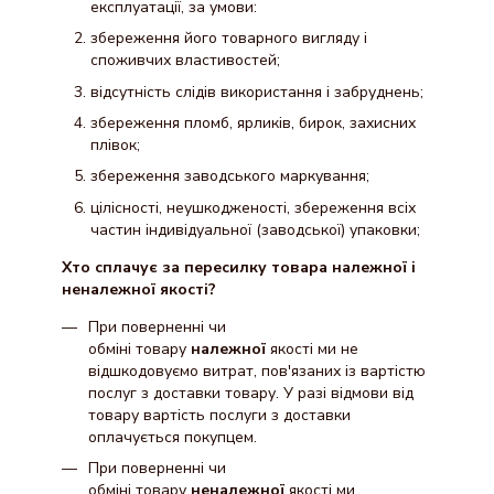
експлуатації, за умови:
збереження його товарного вигляду і
споживчих властивостей;
відсутність слідів використання і забруднень;
збереження пломб, ярликів, бирок, захисних
плівок;
збереження заводського маркування;
цілісності, неушкодженості, збереження всіх
частин індивідуальної (заводської) упаковки;
Хто сплачує за пересилку товара належної і
неналежної якості?
При поверненні чи
обміні товару
належної
якості ми не
відшкодовуємо витрат, пов'язаних із вартістю
послуг з доставки товару. У разі відмови від
товару вартість послуги з доставки
оплачується покупцем.
При поверненні чи
обміні товару
неналежної
якості ми