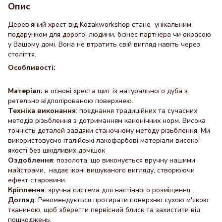
Опис
Дерев’яний хрест від Kozakworkshop стане унікальним
подарунком для дорогої людини, бізнес партнера чи окрасою
у Вашому домі. Вона не втратить свій вигляд навіть через
століття.
Особливості:
Матеріал:
в основі хреста щит із натурального дуба з
ретельно відполірованою поверхнею.
Техніка виконання
: поєднання традиційних та сучасних
методів різьблення з дотриманням канонічних норм. Висока
точність деталей завдяки станочному методу різьблення. Ми
використовуємо італійські лакофарбові матеріали високої
якості без шкідливих домішок
Оздоблення
: позолота, що виконується вручну нашими
майстрами, надає іконі вишуканого вигляду, створюючи
ефект старовини.
Кріплення
: зручна система для настінного розміщення.
Догляд
: Рекомендується протирати поверхню сухою м'якою
тканиною, щоб зберегти первісний блиск та захистити від
пошкоджень.