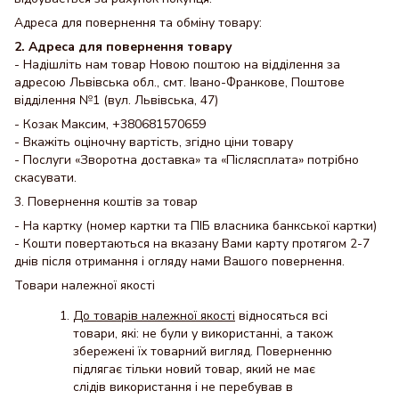
Адреса для повернення та обміну товару:
2. Адреса для повернення товару
- Надішліть нам товар Новою поштою на відділення за
адресою Львівська обл., смт. Івано-Франкове, Поштове
відділення №1 (вул. Львівська, 47)
- Козак Максим, +380681570659
- Вкажіть оціночну вартість, згідно ціни товару
- Послуги «Зворотна доставка» та «Післясплата» потрібно
скасувати.
3. Повернення коштів за товар
- На картку (номер картки та ПІБ власника банкської картки)
- Кошти повертаються на вказану Вами карту протягом 2-7
днів після отримання і огляду нами Вашого повернення.
Товари належної якості
До товарів належної якості
відносяться всі
товари, які: не були у використанні, а також
збережені їх товарний вигляд. Поверненню
підлягає тільки новий товар, який не має
слідів використання і не перебував в