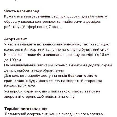
Якість насамперед
Кожен етап виготовлення: столярні роботи, дизайн макету
образу, упаковка контролюються майстрами з досвідом
роботи у цій сфері понад 7 років.
Асортимент
У нас ви знайдете як православні канонічні, так і католицькі
ікони, релігійні картини та панно на стіну на будь-який смак
Кожна ікона може бути виконана в різному розмірі від 16 см
до 100 см
На індивідуальний запит ми можемо змінити чи додати окремі
деталі, підібрати інше обрамлення
Для кожного виробу доступна опція
безкоштовного
гравіювання
будь-якого тексту на зворотній стороні за
бажанням клієнта
Усі вироби, окрім тих, що з підставкою, мають завісу на
зворотній стороні, щоб повісити на стіну
Терміни виготовлення
Величезний асортимент ікон на складі нашого магазину