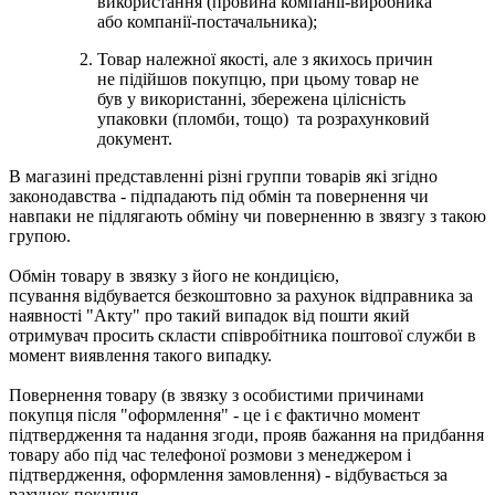
використання (провина компанії-виробника
або компанії-постачальника);
Товар належної якості, але з якихось причин
не підійшов покупцю, при цьому товар не
був у використанні, збережена цілісність
упаковки (пломби, тощо) та розрахунковий
документ.
В магазині представленні різні группи товарів які згідно
законодавства - підпадають під обмін та повернення чи
навпаки не підлягають обміну чи поверненню в звязгу з такою
групою.
Обмін товару в звязку з його не кондицією,
псування відбувается безкоштовно за рахунок відправника за
наявності "Акту" про такий випадок від пошти який
отримувач просить скласти співробітника поштової служби в
момент виявлення такого випадку.
Повернення товару (в звязку з особистими причинами
покупця після "оформлення" - це і є фактично момент
підтвердження та надання згоди, прояв бажання на придбання
товару або під час телефоної розмови з менеджером і
підтвердження, оформлення замовлення) - відбувається за
рахунок покупця.