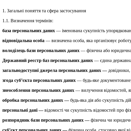
1. Загальні поняття та сфера застосування
1.1. Визначення термінів:
база персональних даних
— іменована сукупність упорядковани
відповідальна особа
— визначена особа, яка організовує роботу
володілець бази персональних даних
— фізична або юридична о
Державний реєстр баз персональних даних
— єдина державна 
загальнодоступні джерела персональних даних —
довідники, 
згода суб’єкта персональних даних
— будь-яке документоване,
знеособлення персональних даних
— вилучення відомостей, як
обробка персональних даних —
будь-яка дія або сукупність д
персональні дані —
відомості чи сукупність відомостей про фі
розпорядник бази персональних даних —
фізична чи юридична
суб’єкт персональних даних —
фізична особа, стосовно якої в