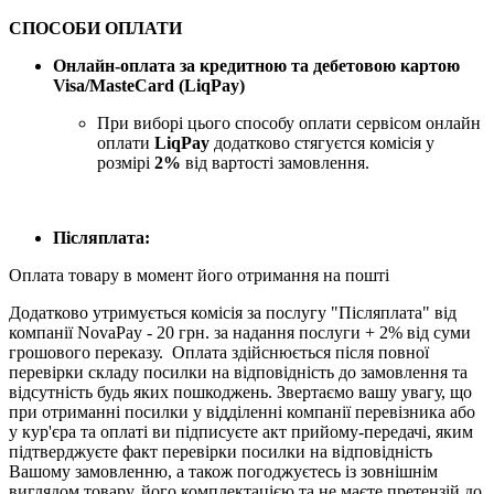
СПОСОБИ ОПЛАТИ
Онлайн-оплата за кредитною та дебетовою картою
Visa/MasteCard (LiqPay)
При виборі цього способу оплати сервісом онлайн
оплати
LiqPay
додатково стягуєтся комісія у
розмірі
2%
від вартості замовлення.
Післяплата:
Оплата товару в момент його отримання на пошті
Додатково утримується комісія за послугу "Післяплата" від
компанії NovaPay - 20 грн. за надання послуги + 2% від суми
грошового переказу. Оплата здійснюється після повної
перевірки складу посилки на відповідність до замовлення та
відсутність будь яких пошкоджень. Звертаємо вашу увагу, що
при отриманні посилки у відділенні компанії перевізника або
у кур'єра та оплаті ви підписуєте акт прийому-передачі, яким
підтверджуєте факт перевірки посилки на відповідність
Вашому замовленню, а також погоджуєтесь із зовнішнім
виглядом товару, його комплектацією та не маєте претензій до