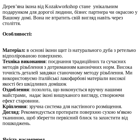
Дерев’яна ікона від Kozakworkshop стане унікальним
подарунком для дорогої людини, бізнес партнера чи окрасою у
Вашому домі. Вона не втратить свій вигляд навіть через
століття.
Особливості:
Матеріал:
в основі ікони щит із натурального дуба з ретельно
відполірованою поверхнею.
Техніка виконання
: поєднання традиційних та сучасних
методів різьблення з дотриманням канонічних норм. Висока
точність деталей завдяки станочному методу різьблення. Ми
використовуємо італійські лакофарбові матеріали високої
якості без шкідливих домішок
Оздоблення
: позолота, що виконується вручну нашими
майстрами, надає іконі вишуканого вигляду, створюючи
ефект старовини.
Кріплення
: зручна система для настінного розміщення.
Догляд
: Рекомендується протирати поверхню сухою м'якою
тканиною, щоб зберегти первісний блиск та захистити від
пошкоджень.
Якість насамперед