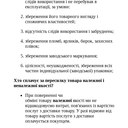
слідів використання і не перебував в
експлуатації, за умови:
збереження його товарного вигляду і
споживчих властивостей;
відсутність слідів використання і забруднень;
збереження пломб, ярликів, бирок, захисних
плівок;
збереження заводського маркування;
цілісності, неушкодженості, збереження всіх
частин індивідуальної (заводської) упаковки;
Хто сплачує за пересилку товара належної і
неналежної якості?
При поверненні чи
обміні товару
належної
якості ми не
відшкодовуємо витрат, пов'язаних із вартістю
послуг з доставки товару. У разі відмови від
товару вартість послуги з доставки
оплачується покупцем.