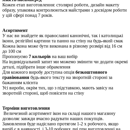
Кожен етап виготовлення: столярні роботи, дизайн макету
образу, упаковка контролюються майстрами з досвідом роботи
у цій сфері понад 7 років.
Асортимент
У нас ви знайдете як православні канонічні, так і католицькі
ікони, релігійні картини та панно на стіну на будь-який смак
Кожна ікона може бути виконана в різному розмірі від 16 см
до 100 см
Пропонуємо
7 кольорів
на ваш вибір
На індивідуальний запит ми можемо змінити чи додати окремі
деталі, підібрати інше обрамлення
Для кожного виробу доступна опція
безкоштовного
гравіювання
будь-якого тексту на зворотній стороні за
бажанням клієнта
Усі вироби, окрім тих, що з підставкою, мають завісу на
зворотній стороні, щоб повісити на стіну
Терміни виготовлення
Величезний асортимент ікон на складі нашого магазину
дозволяє завжди вчасно радувати наших покупців.
Замовлення буде надіслано протягом 1-2 х робочого, якщо
виріб є в наявності, і 3-10 робочих дні при виготовленні на