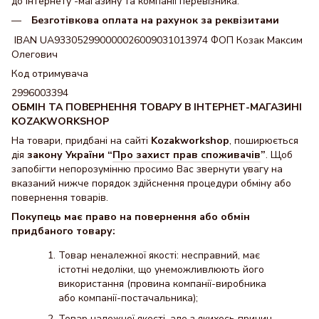
до інтернету -магазину та компанії перевізника.
Безготівкова оплата на рахунок за реквізитами
IBAN UA933052990000026009031013974 ФОП Козак Максим
Олегович
Код отримувача
2996003394
ОБМІН ТА ПОВЕРНЕННЯ ТОВАРУ В ІНТЕРНЕТ-МАГАЗИНІ
KOZAKWORKSHOP
На товари, придбані на сайті
Kozakworkshop
, поширюється
дія
закону України “
Про захист прав споживачів
”
. Щоб
запобігти непорозумінню просимо Вас звернути увагу на
вказаний нижче порядок здійснення процедури обміну або
повернення товарів.
Покупець має право на повернення або обмін
придбаного товару:
Товар неналежної якості: несправний, має
істотні недоліки, що унеможливлюють його
використання (провина компанії-виробника
або компанії-постачальника);
Товар належної якості, але з якихось причин