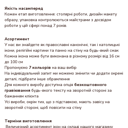
Якість насамперед
Кожен етап виготовлення: столярні роботи, дизайн макету
образу, упаковка контролюються майстрами з досвідом
роботи у цій сфері понад 7 років.
Асортимент
У нас ви знайдете як православні канонічні, так і католицькі
ікони, релігійні картини та панно на стіну на будь-який смак
Кожна ікона може бути виконана в різному розмірі від 16 см
до 100 см
Пропонуємо
7 кольорів
на ваш вибір
На індивідуальний запит ми можемо змінити чи додати окремі
деталі, підібрати інше обрамлення
Для кожного виробу доступна опція
безкоштовного
гравіювання
будь-якого тексту на зворотній стороні за
бажанням клієнта
Усі вироби, окрім тих, що з підставкою, мають завісу на
зворотній стороні, щоб повісити на стіну
Терміни виготовлення
Величезний асортимент ікон на складі нашого магазину