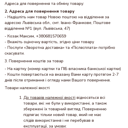
Адреса для повернення та обміну товару:
2. Адреса для повернення товару
- Надішліть нам товар Новою поштою на відділення за
адресою Львівська обл., смт. Івано-Франкове, Поштове
відділення №1 (вул. Львівська, 47)
- Козак Максим, +380681570659
- Вкажіть оціночну вартість, згідно ціни товару
- Послуги «Зворотна доставка» та «Післясплата» потрібно
скасувати.
3. Повернення коштів за товар
- На картку (номер картки та ПІБ власника банкської картки)
- Кошти повертаються на вказану Вами карту протягом 2-7
днів після отримання і огляду нами Вашого повернення.
Товари належної якості
До товарів належної якості
відносяться всі
товари, які: не були у використанні, а також
збережені їх товарний вигляд. Поверненню
підлягає тільки новий товар, який не має
слідів використання і не перебував в
експлуатації, за умови: