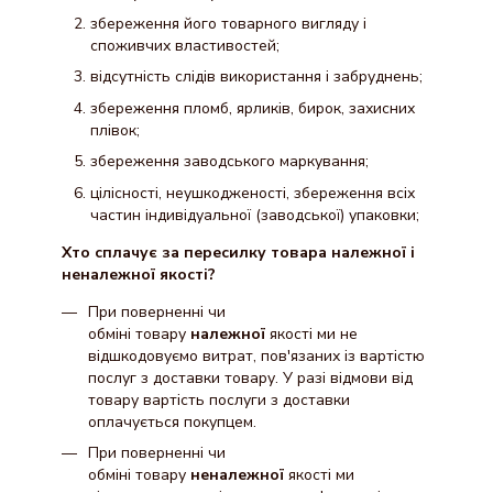
збереження його товарного вигляду і
споживчих властивостей;
відсутність слідів використання і забруднень;
збереження пломб, ярликів, бирок, захисних
плівок;
збереження заводського маркування;
цілісності, неушкодженості, збереження всіх
частин індивідуальної (заводської) упаковки;
Хто сплачує за пересилку товара належної і
неналежної якості?
При поверненні чи
обміні товару
належної
якості ми не
відшкодовуємо витрат, пов'язаних із вартістю
послуг з доставки товару. У разі відмови від
товару вартість послуги з доставки
оплачується покупцем.
При поверненні чи
обміні товару
неналежної
якості ми