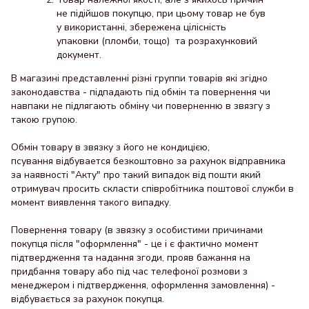
не підійшов покупцю, при цьому товар не був
у використанні, збережена цілісність
упаковки (пломби, тощо) та розрахунковий
документ.
В магазині представленні різні группи товарів які згідно
законодавства - підпадають під обмін та повернення чи
навпаки не підлягають обміну чи поверненню в звязгу з
такою групою.
Обмін товару в звязку з його не кондицією,
псування відбувается безкоштовно за рахунок відправника
за наявності "Акту" про такий випадок від пошти який
отримувач просить скласти співробітника поштової служби в
момент виявлення такого випадку.
Повернення товару (в звязку з особистими причинами
покупця після "оформлення" - це і є фактично момент
підтвердження та надання згоди, прояв бажання на
придбання товару або під час телефоної розмови з
менеджером і підтвердження, оформлення замовлення) -
відбувається за рахунок покупця.