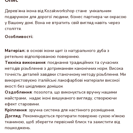
Дерев’яна ікона від Kozakworkshop стане унікальним
подарунком для дорогої людини, бізнес партнера чи окрасою
у Вашому домі. Вона не втратить свій вигляд навіть через
століття.
Особливості:
Матеріал:
в основі ікони щит із натурального дуба з
ретельно відполірованою поверхнею.
Техніка виконання
: поєднання традиційних та сучасних
методів різьблення з дотриманням канонічних норм. Висока
точність деталей завдяки станочному методу різьблення. Ми
використовуємо італійські лакофарбові матеріали високої
якості без шкідливих домішок
Оздоблення
: позолота, що виконується вручну нашими
майстрами, надає іконі вишуканого вигляду, створюючи
ефект старовини.
Кріплення
: зручна система для настінного розміщення.
Догляд
: Рекомендується протирати поверхню сухою м'якою
тканиною, щоб зберегти первісний блиск та захистити від
пошкоджень.