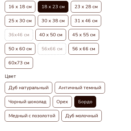
16 х 18 см
18 х 23 см
23 х 28 см
25 х 30 см
30 х 38 см
31 x 46 см
36х46 см
40 х 50 см
45 х 55 см
50 х 60 см
56х66 см
56 x 66 см
60х73 см
Цвет
Дуб натуральный
Античный темный
Чорный шоколад
Орех
Бордо
Медный с позолотой
Дуб молочный