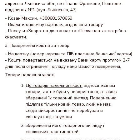
адресою Львівська обл., смт. Івано-Франкове, Поштове
відділення №1 (вул. Львівська, 47)
- Козак Максим, +380681570659
- Вкажіть оціночну вартість, згідно ціни товару
- Послуги «Зворотна доставка» та «Післясплата» потрібно
скасувати.
3. Повернення коштів за товар
- На картку (номер картки та ПІБ власника банкської картки)
- Кошти повертаються на вказану Вами карту протягом 2-7
днів після отримання і огляду нами Вашого повернення.
Товари належної якості
До товарів належної якості
відносяться всі
товари, які: не були у використанні, а також
збережені їх товарний вигляд. Поверненню
підлягає тільки новий товар, який не має
слідів використання і не перебував в
експлуатації, за умови:
збереження його товарного вигляду і
споживчих властивостей;