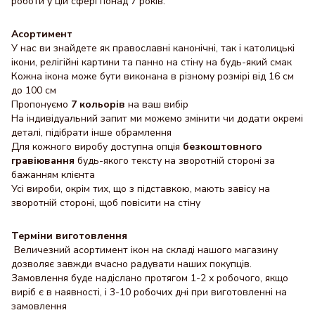
роботи у цій сфері понад 7 років.
Асортимент
У нас ви знайдете як православні канонічні, так і католицькі
ікони, релігійні картини та панно на стіну на будь-який смак
Кожна ікона може бути виконана в різному розмірі від 16 см
до 100 см
Пропонуємо
7 кольорів
на ваш вибір
На індивідуальний запит ми можемо змінити чи додати окремі
деталі, підібрати інше обрамлення
Для кожного виробу доступна опція
безкоштовного
гравіювання
будь-якого тексту на зворотній стороні за
бажанням клієнта
Усі вироби, окрім тих, що з підставкою, мають завісу на
зворотній стороні, щоб повісити на стіну
Терміни виготовлення
Величезний асортимент ікон на складі нашого магазину
дозволяє завжди вчасно радувати наших покупців.
Замовлення буде надіслано протягом 1-2 х робочого, якщо
виріб є в наявності, і 3-10 робочих дні при виготовленні на
замовлення