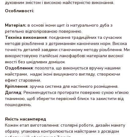
духовним змістом і високою майстерністю виконання.
Особливості:
Матеріал:
в основі ікони щит із натурального дуба з
ретельно відполірованою поверхнею.
Техніка виконання
: поєднання традиційних та сучасних
методів різьблення з дотриманням канонічних норм. Висока
точність деталей завдяки станочному методу різьблення. Ми
використовуємо італійські лакофарбові матеріали високої
якості без шкідливих домішок
Оздоблення
: позолота, що виконується вручну нашими
майстрами, надає іконі вишуканого вигляду, створюючи
ефект старовини.
Кріплення
: зручна система для настінного розміщення.
Догляд
: Рекомендується протирати поверхню сухою м'якою
тканиною, щоб зберегти первісний блиск та захистити від
пошкоджень.
Якість насамперед
Кожен етап виготовлення: столярні роботи, дизайн макету
образу, упаковка контролюються майстрами з досвідом