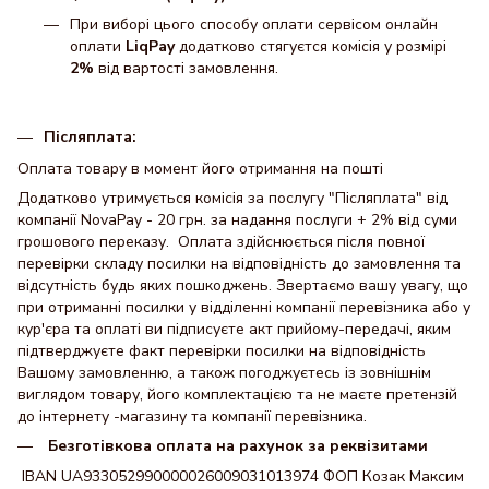
При виборі цього способу оплати сервісом онлайн
оплати
LiqPay
додатково стягуєтся комісія у розмірі
2%
від вартості замовлення.
Післяплата:
Оплата товару в момент його отримання на пошті
Додатково утримується комісія за послугу "Післяплата" від
компанії NovaPay - 20 грн. за надання послуги + 2% від суми
грошового переказу. Оплата здійснюється після повної
перевірки складу посилки на відповідність до замовлення та
відсутність будь яких пошкоджень. Звертаємо вашу увагу, що
при отриманні посилки у відділенні компанії перевізника або у
кур'єра та оплаті ви підписуєте акт прийому-передачі, яким
підтверджуєте факт перевірки посилки на відповідність
Вашому замовленню, а також погоджуєтесь із зовнішнім
виглядом товару, його комплектацією та не маєте претензій
до інтернету -магазину та компанії перевізника.
Безготівкова оплата на рахунок за реквізитами
IBAN UA933052990000026009031013974 ФОП Козак Максим