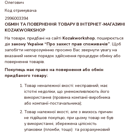
Олегович
Код отримувача
2996003394
ОБМІН ТА ПОВЕРНЕННЯ ТОВАРУ В ІНТЕРНЕТ-МАГАЗИНІ
KOZAKWORKSHOP
На товари, придбані на сайті
Kozakworkshop
, поширюється
дія
закону України “
Про захист прав споживачів
”
. Щоб
запобігти непорозумінню просимо Вас звернути увагу на
вказаний нижче порядок здійснення процедури обміну або
повернення товарів.
Покупець має право на повернення або обмін
придбаного товару:
Товар неналежної якості: несправний, має
істотні недоліки, що унеможливлюють його
використання (провина компанії-виробника
або компанії-постачальника);
Товар належної якості, але з якихось причин
не підійшов покупцю, при цьому товар не був
у використанні, збережена цілісність
упаковки (пломби, тощо) та розрахунковий