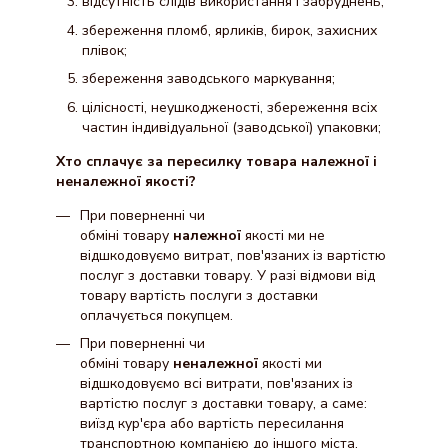
відсутність слідів використання і забруднень;
збереження пломб, ярликів, бирок, захисних
плівок;
збереження заводського маркування;
цілісності, неушкодженості, збереження всіх
частин індивідуальної (заводської) упаковки;
Хто сплачує за пересилку товара належної і
неналежної якості?
При поверненні чи
обміні товару
належної
якості ми не
відшкодовуємо витрат, пов'язаних із вартістю
послуг з доставки товару. У разі відмови від
товару вартість послуги з доставки
оплачується покупцем.
При поверненні чи
обміні товару
неналежної
якості ми
відшкодовуємо всі витрати, пов'язаних із
вартістю послуг з доставки товару, а саме:
виїзд кур'єра або вартість пересилання
транспортною компанією до іншого міста,