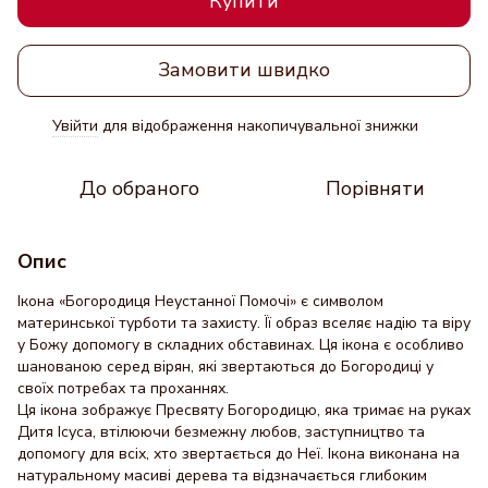
Купити
Замовити швидко
Увійти
для відображення накопичувальної знижки
%
До обраного
Порівняти
Опис
Ікона «Богородиця Неустанної Помочі» є символом
материнської турботи та захисту. Її образ вселяє надію та віру
у Божу допомогу в складних обставинах. Ця ікона є особливо
шанованою серед вірян, які звертаються до Богородиці у
своїх потребах та проханнях.
Ця ікона зображує Пресвяту Богородицю, яка тримає на руках
Дитя Ісуса, втілюючи безмежну любов, заступництво та
допомогу для всіх, хто звертається до Неї. Ікона виконана на
натуральному масиві дерева та відзначається глибоким